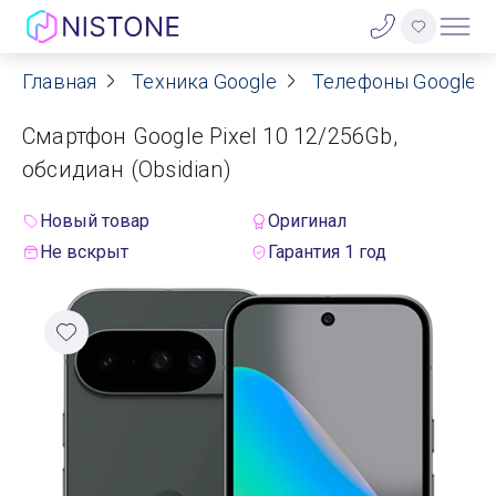
Главная
Техника Google
Телефоны Google Pi
Акции
Смартфон Google Pixel 10 12/256Gb,
О нас
обсидиан (Obsidian)
Блог
Новый товар
Оригинал
Не вскрыт
Гарантия 1 год
Договор оферты
Реквизиты
Контакты
Гарантия
Оплата