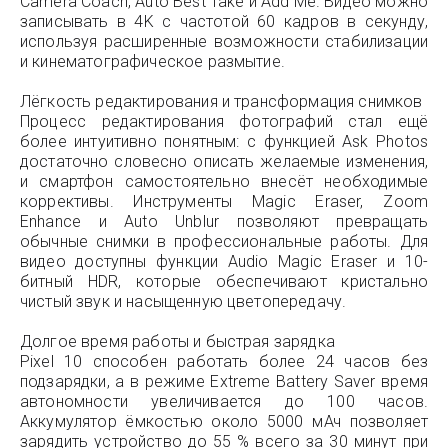
Camera Coach, Auto Best Take и Add Me. Видео можно
записывать в 4K с частотой 60 кадров в секунду,
используя расширенные возможности стабилизации
и кинематографическое размытие.
Лёгкость редактирования и трансформация снимков
Процесс редактирования фотографий стал ещё
более интуитивно понятным: с функцией Ask Photos
достаточно словесно описать желаемые изменения,
и смартфон самостоятельно внесёт необходимые
коррективы. Инструменты Magic Eraser, Zoom
Enhance и Auto Unblur позволяют превращать
обычные снимки в профессиональные работы. Для
видео доступны функции Audio Magic Eraser и 10-
битный HDR, которые обеспечивают кристально
чистый звук и насыщенную цветопередачу.
Долгое время работы и быстрая зарядка
Pixel 10 способен работать более 24 часов без
подзарядки, а в режиме Extreme Battery Saver время
автономности увеличивается до 100 часов.
Аккумулятор ёмкостью около 5000 мАч позволяет
зарядить устройство до 55 % всего за 30 минут при