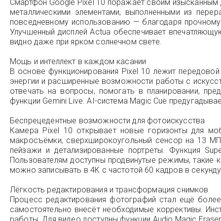
Смартфон Google Pixel 10 поражает своим изысканным 
металлическими элементами, выполненными из перер
повседневному использованию — благодаря прочному ст
Улучшенный дисплей Actua обеспечивает впечатляющую
видно даже при ярком солнечном свете.
Мощь и интеллект в каждом касании
В основе функционирования Pixel 10 лежит передовой
энергии и расширенные возможности работы с искусст
отвечать на вопросы, помогать в планировании, п
функции Gemini Live. AI-система Magic Cue предугады
Беспрецедентные возможности для фотоискусства
Камера Pixel 10 открывает новые горизонты для м
макросъёмки, сверхширокоугольный сенсор на 13 МП 
пейзажи и детализированные портреты. Функция Su
Пользователям доступны продвинутые режимы, такие как
можно записывать в 4K с частотой 60 кадров в секунд
Лёгкость редактирования и трансформация снимков
Процесс редактирования фотографий стал ещё более 
самостоятельно внесёт необходимые коррективы. Инст
работы. Для видео доступны функции Audio Magic Erase