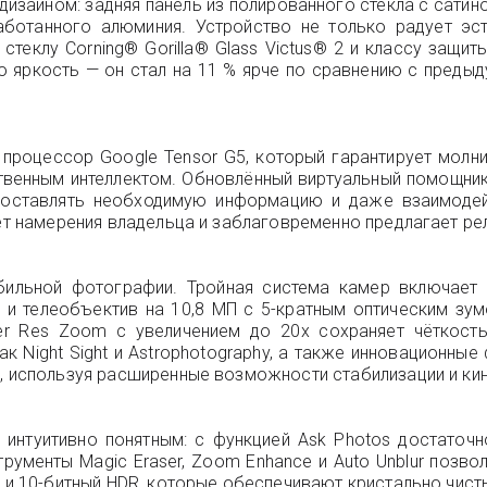
дизайном: задняя панель из полированного стекла с сати
аботанного алюминия. Устройство не только радует эст
еклу Corning® Gorilla® Glass Victus® 2 и классу защит
 яркость — он стал на 11 % ярче по сравнению с преды
 процессор Google Tensor G5, который гарантирует мол
венным интеллектом. Обновлённый виртуальный помощник
редоставлять необходимую информацию и даже взаимоде
вает намерения владельца и заблаговременно предлагает 
обильной фотографии. Тройная система камер включае
и телеобъектив на 10,8 МП с 5-кратным оптическим зу
per Res Zoom с увеличением до 20x сохраняет чёткост
 Night Sight и Astrophotography, а также инновационные 
у, используя расширенные возможности стабилизации и к
интуитивно понятным: с функцией Ask Photos достаточ
рументы Magic Eraser, Zoom Enhance и Auto Unblur поз
r и 10-битный HDR, которые обеспечивают кристально чис