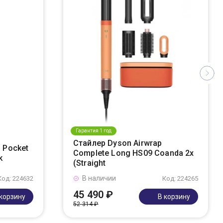
Гарантия 1 год
Стайлер Dyson Airwrap
 Pocket
Complete Long HS09 Coanda 2x
k
(Straight
В наличии
Код: 224632
Код: 224265
45 490 ₽
 корзину
В корзину
52 314 ₽