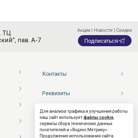
Акции | Новости | Скидки
, ТЦ
кий”, пав. А-7
Подписаться
Контакты
Реквизиты
Для анализа трафика и улучшения работы
Договор оферты
наш сайт использует
файлы cookie
,
сервисы сбора технических данных
посетителей и «Яндекс.Метрику».
Согласие на обработку ПД
Продолжение использования сайта