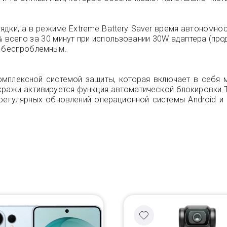
рядки, а в режиме Extreme Battery Saver время автономно
 всего за 30 минут при использовании 30W адаптера (про
и беспроблемным.
 комплексной системой защиты, которая включает в себя
кражи активируется функция автоматической блокировки T
регулярных обновлений операционной системы Android и P