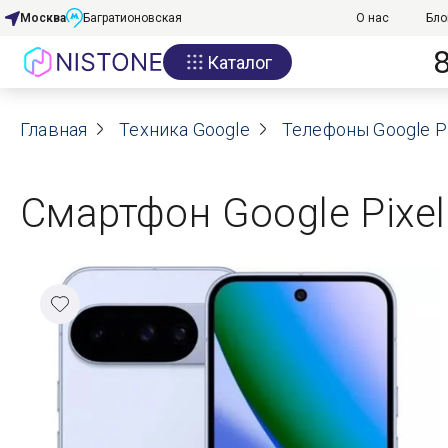
Москва
Багратионовская
О нас
Бло
Каталог
Акции
Главная
О нас
Техника Google
Телефоны Google Pi
Блог
Смартфон Google Pixel
Договор оферты
Реквизиты
Контакты
Гарантия
Оплата