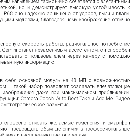
новым напылением гармонично сочетается с элегантными
етикой, но и демонстрирует высокую устойчивость к
ы IP68 оно надёжно защищено от ударов, пыли и влаги.
дущими моделями, благодаря чему изображение отлично
ниеносную скорость работы, рациональное потребление
 Gemini станет незаменимым ассистентом: он способен
йствовать с пользователем через камеру с помощью
релевантную информацию.
т в себя основной модуль на 48 МП с возможностью
мом — такой набор позволяет создавать впечатляющие
ь изображения даже при максимальном приближении.
функции: Camera Coach, Auto Best Take и Add Me. Видео
инематографическое размытие.
но словесно описать желаемые изменения, и смартфон
воляют превращать обычные снимки в профессиональные
тый звук и насыщенную цветопередачу.