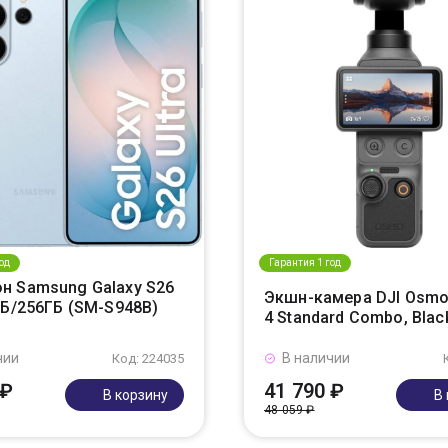
од
Гарантия 1 год
н Samsung Galaxy S26
Экшн-камера DJI Osmo
ГБ/256ГБ (SM-S948B)
4 Standard Combo, Blac
чии
В наличии
Код: 224035
 ₽
41 790 ₽
В корзину
В
48 059 ₽