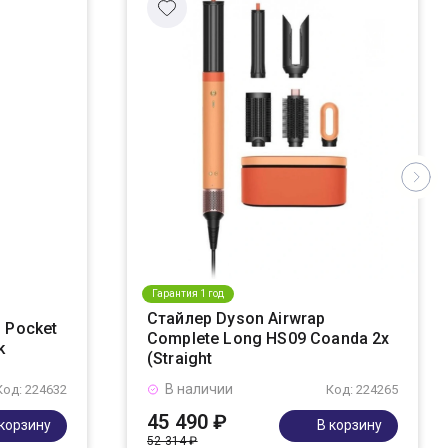
Гарантия 1 год
Стайлер Dyson Airwrap
 Pocket
Complete Long HS09 Coanda 2x
k
(Straight
В наличии
Код: 224632
Код: 224265
45 490 ₽
 корзину
В корзину
52 314 ₽