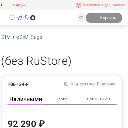
ты
% Акции
Самовывоз в день заказа!
Корзина
 SIM + eSIM, Sage
 (без RuStore)
106 134 ₽
Код:
В наличии
223370
Наличными
Картой
Для ЮЛ и ИП
92 290 ₽