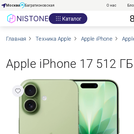
Москва
Багратионовская
О нас
Бло
Каталог
Акции
Главная
О нас
Техника Apple
Apple iPhone
Appl
Блог
Apple iPhone 17 512 ГБ
Договор оферты
Реквизиты
Контакты
Гарантия
Оплата