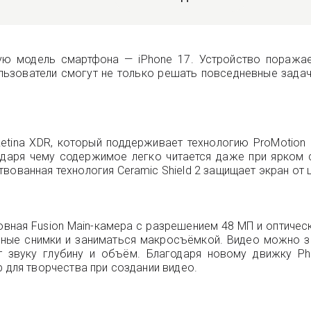
ую модель смартфона — iPhone 17. Устройство поражает
ользователи смогут не только решать повседневные задач
Retina XDR, который поддерживает технологию ProMotion 
одаря чему содержимое легко читается даже при ярком 
вованная технология Ceramic Shield 2 защищает экран от 
вная Fusion Main-камера с разрешением 48 МП и оптическ
ные снимки и заниматься макросъёмкой. Видео можно зап
аёт звуку глубину и объём. Благодаря новому движку Ph
р для творчества при создании видео.