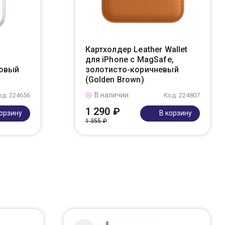
Картхолдер Leather Wallet
для iPhone с MagSafe,
новый
золотисто-коричневый
(Golden Brown)
В наличии
од: 224656
Код: 224807
1 290 ₽
корзину
В корзину
1 355 ₽