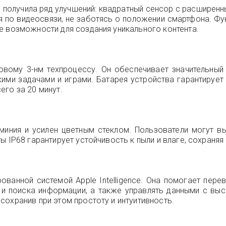
 получила ряд улучшений: квадратный сенсор с расширен
 по видеосвязи, не заботясь о положении смартфона. Фу
е возможности для создания уникального контента.
овому 3-нм техпроцессу. Он обеспечивает значительный
ими задачами и играми. Батарея устройства гарантирует
его за 20 минут.
ния и усилен цветным стеклом. Пользователи могут выб
ы IP68 гарантирует устойчивость к пыли и влаге, сохраняя
рованной системой Apple Intelligence. Она помогает пере
 и поиска информации, а также управлять данными с вы
охранив при этом простоту и интуитивность.