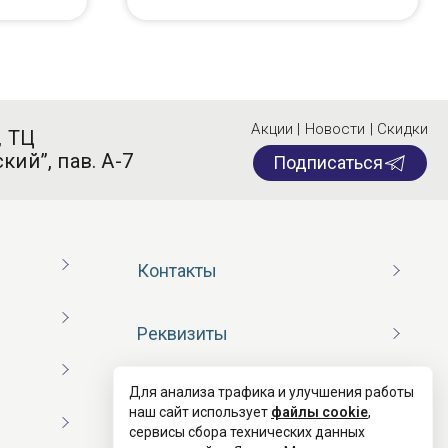
Акции | Новости | Скидки
, ТЦ
кий”, пав. А-7
Подписаться
Контакты
Реквизиты
Для анализа трафика и улучшения работы
Договор оферты
наш сайт использует
файлы cookie
,
сервисы сбора технических данных