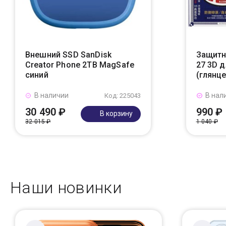
Внешний SSD SanDisk
Защитн
Creator Phone 2TB MagSafe
27 3D д
синий
(глянц
В наличии
В нал
Код: 225043
30 490 ₽
990 ₽
В корзину
32 015 ₽
1 040 ₽
Наши новинки