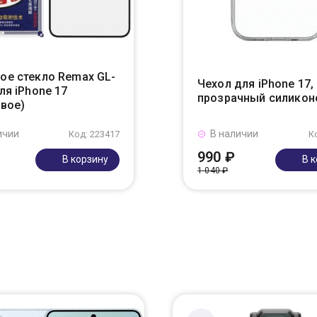
ое стекло Remax GL-
Чехол для iPhone 17,
ля iPhone 17
прозрачный силико
евое)
ичии
В наличии
Код: 223417
К
990 ₽
В корзину
В 
1 040 ₽