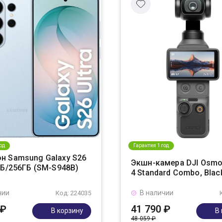
од
Гарантия 1 год
н Samsung Galaxy S26
Экшн-камера DJI Osmo
ГБ/256ГБ (SM-S948B)
4 Standard Combo, Blac
чии
В наличии
Код: 224035
 ₽
41 790 ₽
В корзину
В
48 059 ₽