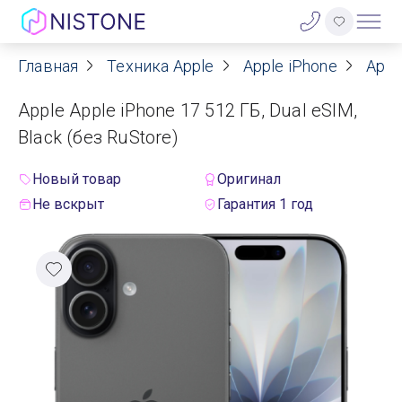
Главная
Техника Apple
Apple iPhone
Appl
Акции
Apple Apple iPhone 17 512 ГБ, Dual eSIM,
О нас
Black (без RuStore)
Блог
Новый товар
Оригинал
Не вскрыт
Гарантия 1 год
Договор оферты
Реквизиты
Контакты
Гарантия
Оплата