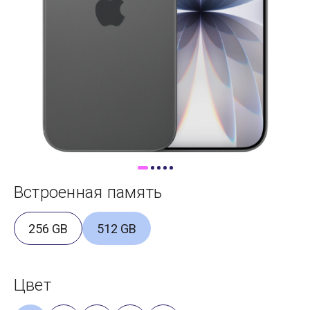
Доставка
Самовывоз
Trade-In
Встроенная память
256 GB
512 GB
Цвет