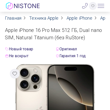
Главная
Техника Apple
Apple iPhone
Appl
Акции
Apple iPhone 16 Pro Max 512 ГБ, Dual nano
О нас
SIM, Natural Titanium (без RuStore)
Блог
Новый товар
Оригинал
Не вскрыт
Гарантия 1 год
Договор оферты
Реквизиты
Контакты
Гарантия
Оплата