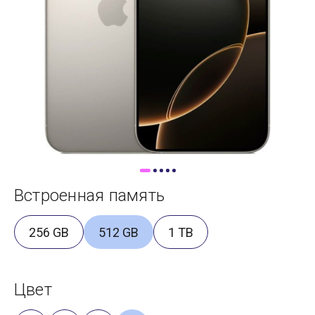
Доставка
Самовывоз
Trade-In
Встроенная память
256 GB
512 GB
1 TB
Цвет