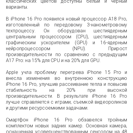
классических цветов доступны белый и черный
варианты.
В iPhone 16 Pro появился новый процессор A18 Pro,
изготовленный по передовому 3-нанометровому
техпроцессу. Он оборудован шестиядерным
центральным процессором (CPU), шестиядерным
графическим ускорителем (GPU) и 16-ядерным
нейропроцессором (NPU). Прирост
производительности по сравнению с предыдущим
A17 Pro: на 15% для CPU и на 20% для GPU.
Apple учла проблему перегрева iPhone 15 Pro и
внесла изменения во внутреннюю конструкцию
iPhone 16 Pro, улучшив рассеивание тепла и повысив
стабильность на 20% при высокой
производительности. В результате iPhone 16 Pro
лучше справляется с играми, съемкой видеороликов
и другими ресурсоемкими задачами.
Смартфон iPhone 16 Pro обзавелся тройным
комплектом новых задних камер. Основная камера,
оснащенная усовершенствованным сенсором на 48