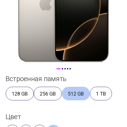
Доставка
Самовывоз
Trade-In
Встроенная память
128 GB
256 GB
512 GB
1 TB
Цвет