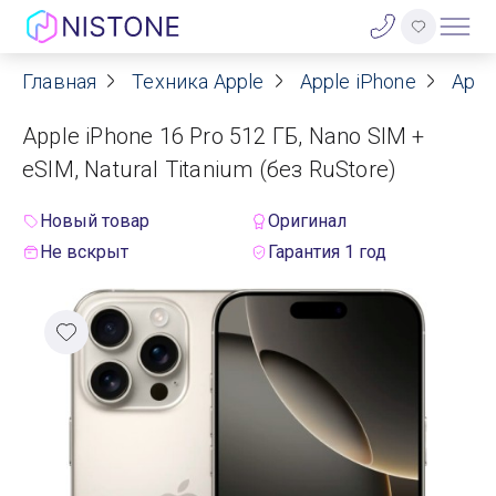
Главная
Техника Apple
Apple iPhone
Appl
Акции
Apple iPhone 16 Pro 512 ГБ, Nano SIM +
О нас
eSIM, Natural Titanium (без RuStore)
Блог
Новый товар
Оригинал
Не вскрыт
Гарантия 1 год
Договор оферты
Реквизиты
Контакты
Гарантия
Оплата