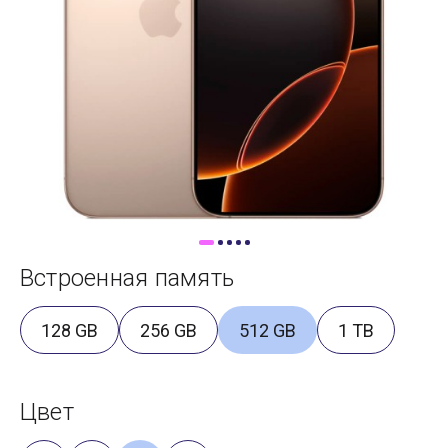
Доставка
Самовывоз
Trade-In
Встроенная память
128 GB
256 GB
512 GB
1 TB
Цвет