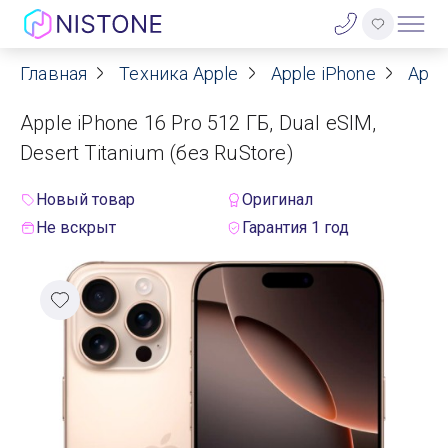
Главная
Техника Apple
Apple iPhone
Appl
Акции
Apple iPhone 16 Pro 512 ГБ, Dual eSIM,
О нас
Desert Titanium (без RuStore)
Блог
Новый товар
Оригинал
Не вскрыт
Гарантия 1 год
Договор оферты
Реквизиты
Контакты
Гарантия
Оплата