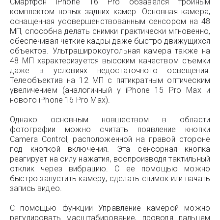
Смартфон iPhone 16 Pro обзавелся тройным
комплектом новых задних камер. Основная камера,
оснащенная усовершенствованным сенсором на 48
МП, способна делать снимки практически мгновенно,
обеспечивая четкие кадры даже быстро движущихся
объектов. Ультраширокоугольная камера также на
48 МП характеризуется высоким качеством съемки
даже в условиях недостаточного освещения.
Телеобъектив на 12 МП с пятикратным оптическим
увеличением (аналогичный у iPhone 15 Pro Max и
нового iPhone 16 Pro Max).
Однако основным новшеством в области
фотографии можно считать появление кнопки
Camera Control, расположенной на правой стороне
под кнопкой включения. Эта сенсорная кнопка
реагирует на силу нажатия, воспроизводя тактильный
отклик через вибрацию. С ее помощью можно
быстро запустить камеру, сделать снимок или начать
запись видео.
С помощью функции Управление камерой можно
регулировать масштабирование, проводя пальцем