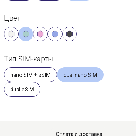
Цвет
Тип SIM-карты
nano SIM + eSIM
dual nano SIM
dual eSIM
Оплата и доставка