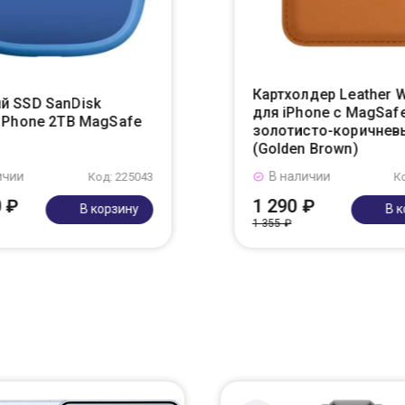
Картхолдер Leather W
й SSD SanDisk
для iPhone с MagSafe
r Phone 2TB MagSafe
золотисто-коричнев
(Golden Brown)
ичии
В наличии
Код: 225043
К
0 ₽
1 290 ₽
В корзину
В 
1 355 ₽