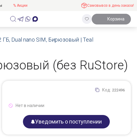
ты
% Акции
Самовывоз в день заказа!
Корзина
 ГБ, Dual nano SIM, Бирюзовый | Teal
ирюзовый (без RuStore)
Код:
222496
Нет в наличии
Уведомить о поступлении