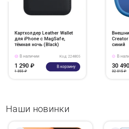
Картхолдер Leather Wallet
Внешни
для iPhone с MagSafe,
Creato
тёмная ночь (Black)
синий
В наличии
В нал
Код: 224805
1 290 ₽
30 49
В корзину
1 355 ₽
32 015 ₽
Наши новинки