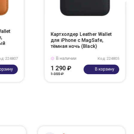
allet
Картхолдер Leather Wallet
,
для iPhone с MagSafe,
ый
тёмная ночь (Black)
В наличии
од: 224807
Код: 224805
1 290 ₽
корзину
В корзину
1 355 ₽