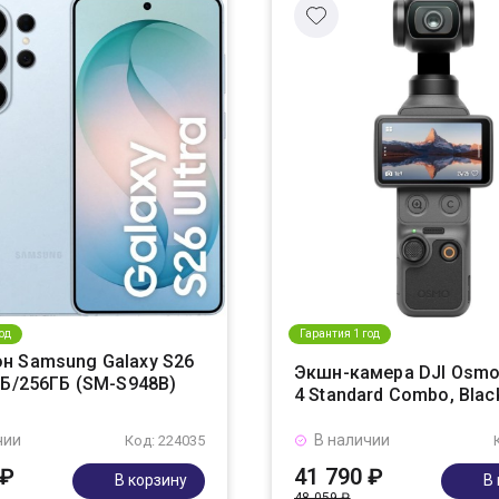
од
Гарантия 1 год
н Samsung Galaxy S26
Экшн-камера DJI Osmo
ГБ/256ГБ (SM-S948B)
4 Standard Combo, Blac
чии
В наличии
Код: 224035
 ₽
41 790 ₽
В корзину
В
48 059 ₽