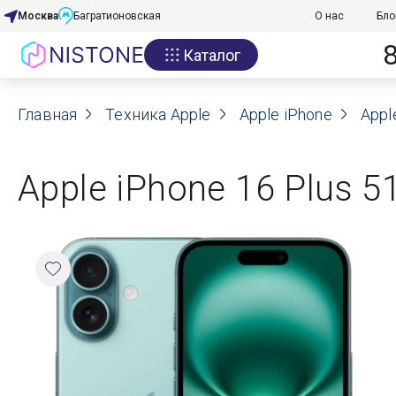
Москва
Багратионовская
О нас
Бло
Каталог
Акции
Главная
О нас
Техника Apple
Apple iPhone
Appl
Блог
Apple iPhone 16 Plus 5
Договор оферты
Реквизиты
Контакты
Гарантия
Оплата