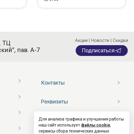
Акции | Новости | Скидки
, ТЦ
кий”, пав. А-7
Подписаться
Контакты
Реквизиты
Для анализа трафика и улучшения работы
Договор оферты
наш сайт использует
файлы cookie
,
сервисы сбора технических данных