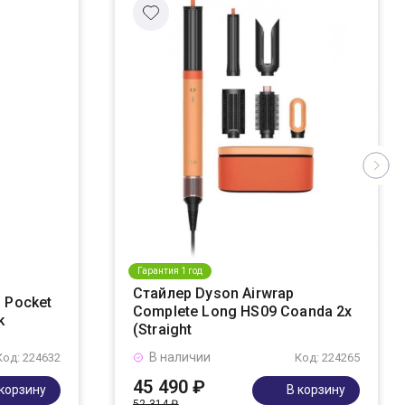
Гарантия 1 год
Стайлер Dyson Airwrap
 Pocket
Complete Long HS09 Coanda 2x
k
(Straight
В наличии
Код: 224632
Код: 224265
45 490 ₽
 корзину
В корзину
52 314 ₽