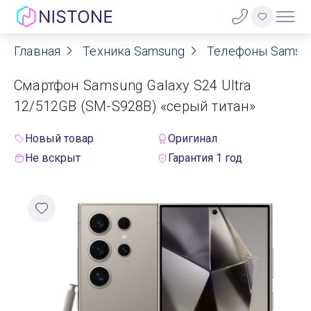
Главная
Техника Samsung
Телефоны Samsu
Акции
Смартфон Samsung Galaxy S24 Ultra
О нас
12/512GB (SM-S928B) «серый титан»
Блог
Новый товар
Оригинал
Не вскрыт
Гарантия 1 год
Договор оферты
Реквизиты
Контакты
Гарантия
Оплата