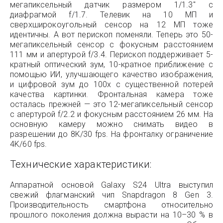
мегапиксельный датчик размером 1/1.3″ с
диафрагмой f/1.7. Телевик на 10 МП и
сверхширокоугольный сенсор на 12 МП тоже
идентичны. А вот перископ поменяли. Теперь это 50-
мегапиксельный сенсор с фокусным расстоянием
111 мм и апертурой f/3.4. Перископ поддерживает 5-
кратный оптический зум, 10-кратное приближение с
помощью ИИ, улучшающего качество изображения,
и цифровой зум до 100x с существенной потерей
качества картинки. Фронтальная камера тоже
осталась прежней — это 12-мегапиксельный сенсор
с апертурой f/2.2 и фокусным расстоянием 26 мм. На
основную камеру можно снимать видео в
разрешении до 8K/30 fps. На фронталку ограничение
4K/60 fps.
Технические характеристики:
Аппаратной основой Galaxy S24 Ultra выступил
свежий флагманский чип Snapdragon 8 Gen 3.
Производительность смартфона относительно
прошлого поколения должна вырасти на 10–30 % в