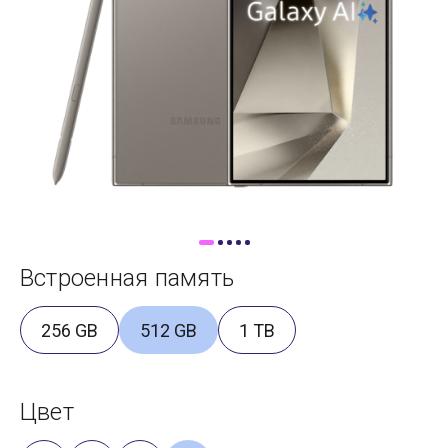
Доставка
Самовывоз
Trade-In
Встроенная память
256 GB
512 GB
1 TB
Цвет