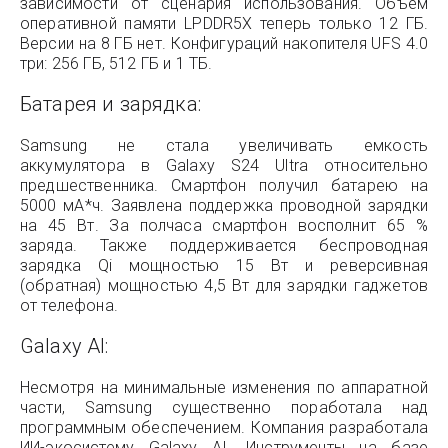
зависимости от сценария использования. Объем
оперативной памяти LPDDR5X теперь только 12 ГБ.
Версии на 8 ГБ нет. Конфигураций накопителя UFS 4.0
три: 256 ГБ, 512 ГБ и 1 ТБ.
Батарея и зарядка:
Samsung не стала увеличивать емкость
аккумулятора в Galaxy S24 Ultra относительно
предшественника. Смартфон получил батарею на
5000 мА*ч. Заявлена поддержка проводной зарядки
на 45 Вт. За полчаса смартфон восполнит 65 %
заряда. Также поддерживается беспроводная
зарядка Qi мощностью 15 Вт и реверсивная
(обратная) мощностью 4,5 Вт для зарядки гаджетов
от телефона.
Galaxy AI:
Несмотря на минимальные изменения по аппаратной
части, Samsung существенно поработала над
программным обеспечением. Компания разработала
ИИ-экосистему Galaxy AI. Инструменты на базе