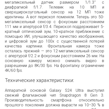
мегапиксельный датчик размером 1/1.3″ с
диафрагмой f/1.7. Телевик на 10 МП и
сверхширокоугольный сенсор на 12 МП тоже
идентичны. А вот перископ поменяли. Теперь это 50-
мегапиксельный сенсор с фокусным расстоянием
111 мм и апертурой f/3.4. Перископ поддерживает 5-
кратный оптический зум, 10-кратное приближение с
помощью ИИ, улучшающего качество изображения,
и цифровой зум до 100x с существенной потерей
качества картинки. Фронтальная камера тоже
осталась прежней — это 12-мегапиксельный сенсор
с апертурой f/2.2 и фокусным расстоянием 26 мм. На
основную камеру можно снимать видео в
разрешении до 8K/30 fps. На фронталку ограничение
4K/60 fps.
Технические характеристики:
Аппаратной основой Galaxy S24 Ultra выступил
свежий флагманский чип Snapdragon 8 Gen 3.
Производительность смартфона относительно
прошлого поколения должна вырасти на 10–30 % в