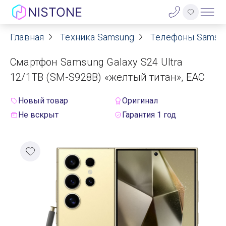
Главная
Техника Samsung
Телефоны Samsu
Акции
Смартфон Samsung Galaxy S24 Ultra
О нас
12/1TB (SM-S928B) «желтый титан», EAC
Блог
Новый товар
Оригинал
Не вскрыт
Гарантия 1 год
Договор оферты
Реквизиты
Контакты
Гарантия
Оплата