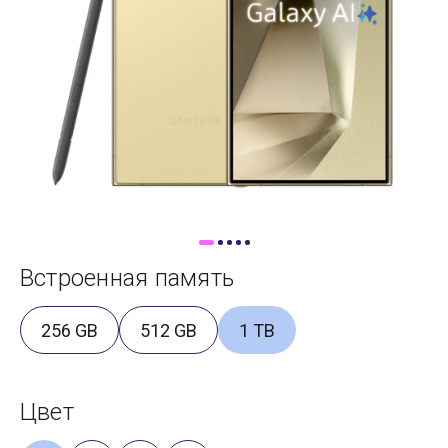
Доставка
Самовывоз
Trade-In
Встроенная память
256 GB
512 GB
1 TB
Цвет