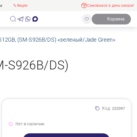
ты
% Акции
Самовывоз в день заказа!
Корзина
/512GB, (SM-S926B/DS) «зеленый/Jade Green»
M-S926B/DS)
Код:
222097
Нет в наличии