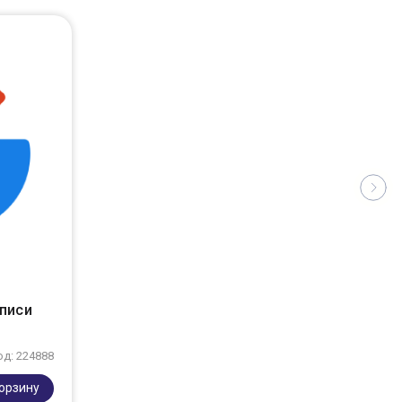
аписи
од: 224888
корзину