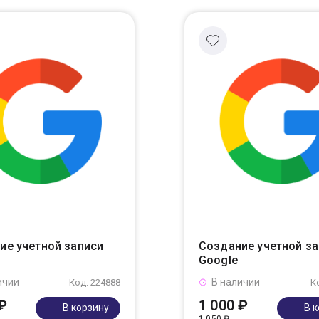
ие учетной записи
Создание учетной з
Google
ичии
В наличии
Код: 224888
К
₽
1 000 ₽
В корзину
В 
1 050 ₽