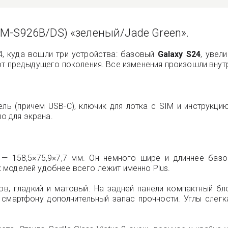
M-S926B/DS) «зеленый/Jade Green».
4, куда вошли три устройства: базовый
Galaxy S24
, увел
от предыдущего поколения. Все изменения произошли внут
ь (причем USB-C), ключик для лотка с SIM и инструкцию
ло для экрана.
 158,5×75,9×7,7 мм. Он немного шире и длиннее базо
ех моделей удобнее всего лежит именно Plus.
в, гладкий и матовый. На задней панели компактный бл
смартфону дополнительный запас прочности. Углы слегка