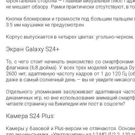
Фронтальная сторона — главный визуальный плюс гаджет
не мешает обзору. Рамки практически отсутствуют, в 
Кнопки блокировки и громкости под большим пальцем п
3.5 мм наушники не предусмотрен.
Корпус выпускается в четырех цветах: угольно-черном,
Экран Galaxy S24+
То, с чего стоит начинать знакомство со смартфонами 
флагмана (6,8 дюйма). У всех трех моделей матрица 
2600 нит, адаптивную частоту кадров от 1 до 120 Гц (
даже в самый солнечный день — вы не увидите никакого 
Отдельного упоминания заслуживает адаптивная часто
динамичных игр, но вне использования анимаций смартф
читаете страничку на Википедии или пост в соцсети?
Камера S24 Plus:
Камеры у базовой и Plus-версии не отличаются. Основн
для экшен-съемки. «Ультраширик» на 12 МП (f/2.2, 120 гр