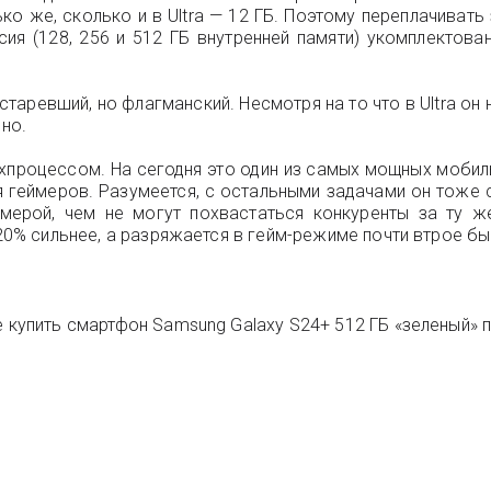
ко же, сколько и в Ultra — 12 ГБ. Поэтому переплачиват
ия (128, 256 и 512 ГБ внутренней памяти) укомплектова
устаревший, но флагманский. Несмотря на то что в Ultra о
дно.
ехпроцессом. На сегодня это один из самых мощных моби
я геймеров. Разумеется, с остальными задачами он тоже с
амерой, чем не могут похвастаться конкуренты за ту ж
-20% сильнее, а разряжается в гейм-режиме почти втрое бы
 купить смартфон Samsung Galaxy S24+ 512 ГБ «зеленый» п