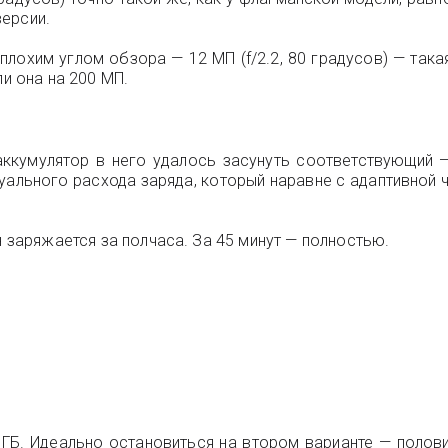
версии.
охим углом обзора — 12 МП (f/2.2, 80 градусов) — такая 
ли она на 200 МП.
аккумулятор в него удалось засунуть соответствующий —
туального расхода заряда, который наравне с адаптивной
н заряжается за полчаса. За 45 минут — полностью.
2 ГБ. Идеально остановиться на втором варианте — полов