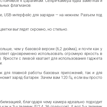
 устойчивое к царапинам. Селфи-камера едва заметная и
льных флагманов.
е, USB-интерфейс для зарядки — на нижнем. Разъем под
ветки выглядят скромно, но стильно.
льше, чем у базовой версии (6,2 дюйма), и почти как у
воляет одновременно использовать огромную яркость в
). Яркости с лихвой хватает для использования гаджета
и.
ак для плавной работы базовых приложений, так и для
номит заряд батареи. Зачем вам 120 Гц, если вы просто
табилизацией, благодаря чему камера идеально подходит
ак и 3-х телевик (f/2.4, 36 градусов). А вот 5-х телевик