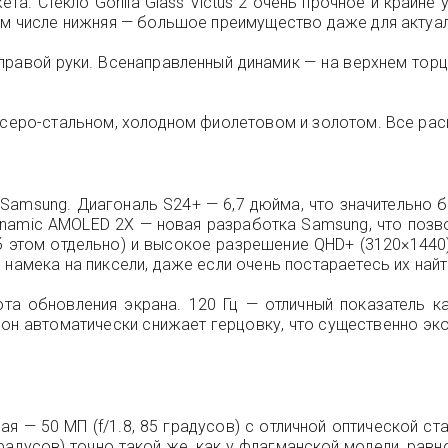
а. Стекло Gorilla Glass Victus 2 очень прочное и крайне
том числе нижняя — большое преимущество даже для актуа
равой руки. Всенаправленный динамик — на верхнем торц
 серо-стальном, холодном фиолетовом и золотом. Все расц
Samsung. Диагональ S24+ — 6,7 дюйма, что значительно бо
Dynamic AMOLED 2X — новая разработка Samsung, что поз
об этом отдельно) и высокое разрешение QHD+ (3120×1440
намека на пиксели, даже если очень постараетесь их найт
та обновления экрана. 120 Гц — отличный показатель к
он автоматически снижает герцовку, что существенно эко
ая — 50 МП (f/1.8, 85 градусов) с отличной оптической с
адусов) точно такой же, как у флагманской модели, равно к