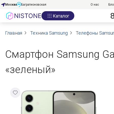
Москва
Багратионовская
О нас
Бло
Каталог
Акции
Главная
О нас
Техника Samsung
Телефоны Samsu
Блог
Смартфон Samsung Gal
Договор оферты
«зеленый»
Реквизиты
Контакты
Гарантия
Оплата