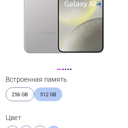
Доставка
Самовывоз
Trade-In
Встроенная память
256 GB
512 GB
Цвет