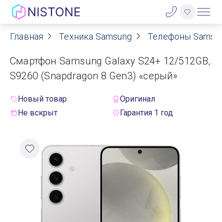
Главная
Техника Samsung
Телефоны Samsu
Акции
Смартфон Samsung Galaxy S24+ 12/512GB,
О нас
S9260 (Snapdragon 8 Gen3) «серый»
Блог
Новый товар
Оригинал
Не вскрыт
Гарантия 1 год
Договор оферты
Реквизиты
Контакты
Гарантия
Оплата