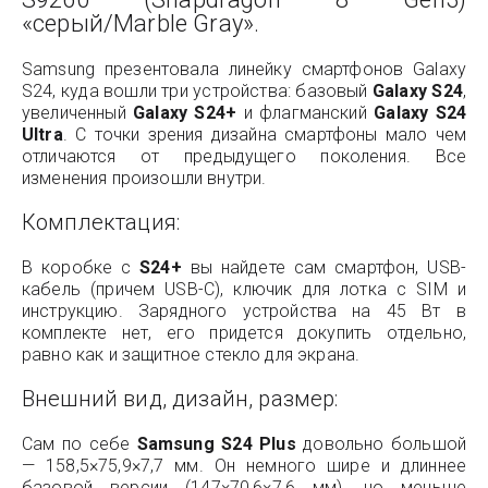
«серый/Marble Gray».
Samsung презентовала линейку смартфонов Galaxy
S24, куда вошли три устройства: базовый
Galaxy S24
,
увеличенный
Galaxy S24+
и флагманский
Galaxy S24
Ultra
. С точки зрения дизайна смартфоны мало чем
отличаются от предыдущего поколения. Все
изменения произошли внутри.
Комплектация:
В коробке с
S24+
вы найдете сам смартфон, USB-
кабель (причем USB-C), ключик для лотка с SIM и
инструкцию. Зарядного устройства на 45 Вт в
комплекте нет, его придется докупить отдельно,
равно как и защитное стекло для экрана.
Внешний вид, дизайн, размер:
Сам по себе
Samsung S24 Plus
довольно большой
— 158,5×75,9×7,7 мм. Он немного шире и длиннее
базовой версии (147×70,6×7,6 мм), но меньше