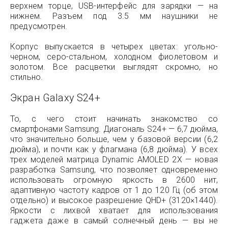
верхнем торце, USB-интерфейс для зарядки — на
нижнем. Разъем под 3.5 мм наушники не
предусмотрен.
Корпус выпускается в четырех цветах: угольно-
черном, серо-стальном, холодном фиолетовом и
золотом. Все расцветки выглядят скромно, но
стильно.
Экран Galaxy S24+
То, с чего стоит начинать знакомство со
смартфонами Samsung. Диагональ S24+ — 6,7 дюйма,
что значительно больше, чем у базовой версии (6,2
дюйма), и почти как у флагмана (6,8 дюйма). У всех
трех моделей матрица Dynamic AMOLED 2X — новая
разработка Samsung, что позволяет одновременно
использовать огромную яркость в 2600 нит,
адаптивную частоту кадров от 1 до 120 Гц (об этом
отдельно) и высокое разрешение QHD+ (3120×1440).
Яркости с лихвой хватает для использования
гаджета даже в самый солнечный день — вы не