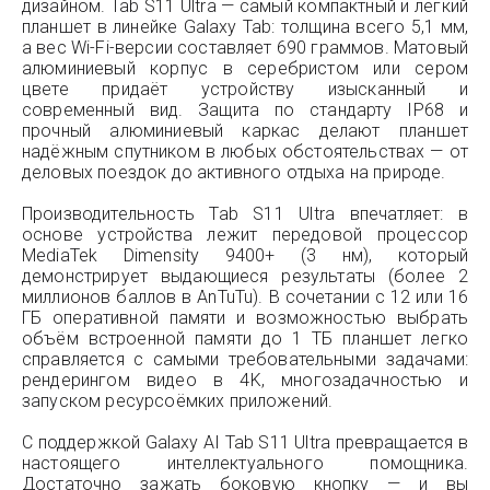
дизайном. Tab S11 Ultra — самый компактный и лёгкий
планшет в линейке Galaxy Tab: толщина всего 5,1 мм,
а вес Wi-Fi-версии составляет 690 граммов. Матовый
алюминиевый корпус в серебристом или сером
цвете придаёт устройству изысканный и
современный вид. Защита по стандарту IP68 и
прочный алюминиевый каркас делают планшет
надёжным спутником в любых обстоятельствах — от
деловых поездок до активного отдыха на природе.
Производительность Tab S11 Ultra впечатляет: в
основе устройства лежит передовой процессор
MediaTek Dimensity 9400+ (3 нм), который
демонстрирует выдающиеся результаты (более 2
миллионов баллов в AnTuTu). В сочетании с 12 или 16
ГБ оперативной памяти и возможностью выбрать
объём встроенной памяти до 1 ТБ планшет легко
справляется с самыми требовательными задачами:
рендерингом видео в 4K, многозадачностью и
запуском ресурсоёмких приложений.
С поддержкой Galaxy AI Tab S11 Ultra превращается в
настоящего интеллектуального помощника.
Достаточно зажать боковую кнопку — и вы