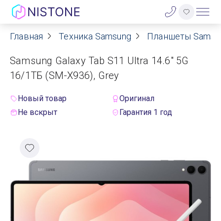
Главная
Техника Samsung
Планшеты Samsu
Акции
Samsung Galaxy Tab S11 Ultra 14.6" 5G
О нас
16/1ТБ (SM-X936), Grey
Блог
Новый товар
Оригинал
Не вскрыт
Гарантия 1 год
Договор оферты
Реквизиты
Контакты
Гарантия
Оплата