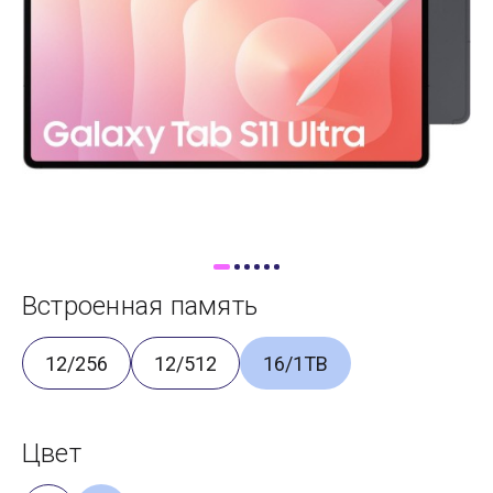
Доставка
Самовывоз
Trade-In
Встроенная память
12/256
12/512
16/1TB
Цвет