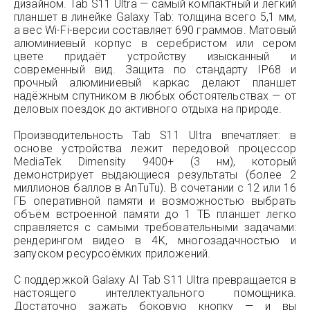
дизайном. Tab S11 Ultra — самый компактный и лёгкий
планшет в линейке Galaxy Tab: толщина всего 5,1 мм,
а вес Wi-Fi-версии составляет 690 граммов. Матовый
алюминиевый корпус в серебристом или сером
цвете придаёт устройству изысканный и
современный вид. Защита по стандарту IP68 и
прочный алюминиевый каркас делают планшет
надёжным спутником в любых обстоятельствах — от
деловых поездок до активного отдыха на природе.
Производительность Tab S11 Ultra впечатляет: в
основе устройства лежит передовой процессор
MediaTek Dimensity 9400+ (3 нм), который
демонстрирует выдающиеся результаты (более 2
миллионов баллов в AnTuTu). В сочетании с 12 или 16
ГБ оперативной памяти и возможностью выбрать
объём встроенной памяти до 1 ТБ планшет легко
справляется с самыми требовательными задачами:
рендерингом видео в 4K, многозадачностью и
запуском ресурсоёмких приложений.
С поддержкой Galaxy AI Tab S11 Ultra превращается в
настоящего интеллектуального помощника.
Достаточно зажать боковую кнопку — и вы