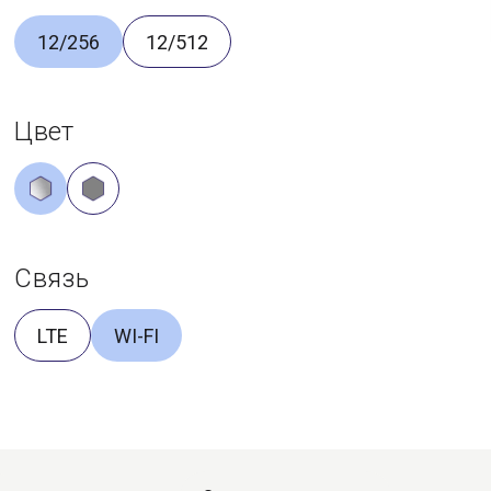
12/256
12/512
Цвет
Связь
LTE
WI-FI