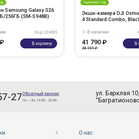
од
Гарантия 1 год
н Samsung Galaxy S26
Экшн-камера DJI Osmo
ГБ/256ГБ (SM-S948B)
4 Standard Combo, Blac
чии
В наличии
Код: 224035
 ₽
41 790 ₽
В корзину
В
48 059 ₽
ул. Барклая 10
57-27
Обратный звонок
“Багратионовс
Пн – Вс 10:00 - 20:00
ки
О нас