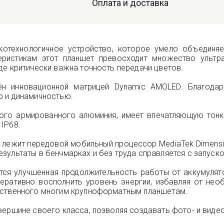
Оплата и доставка
котехнологичное устройство, которое умело объединя
еристикам этот планшет превосходит множество ультр
де критически важна точность передачи цветов.
ён инновационной матрицей Dynamic AMOLED. Благодар
ю и динамичностью.
ного армированного алюминия, имеет впечатляющую тонк
IP68.
 лежит передовой мобильный процессор MediaTek Dimensity
зультаты в бенчмарках и без труда справляется с запуск
ется улучшенная продолжительность работы от аккумуля
перативно восполнить уровень энергии, избавляя от нео
йственного многим крупноформатным планшетам.
вершине своего класса, позволяя создавать фото- и виде