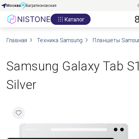
Москва
Багратионовская
Каталог
Акции
Главная
О нас
Техника Samsung
Планшеты Samsu
Блог
Samsung Galaxy Tab S10
Договор оферты
Silver
Реквизиты
Контакты
Гарантия
Оплата