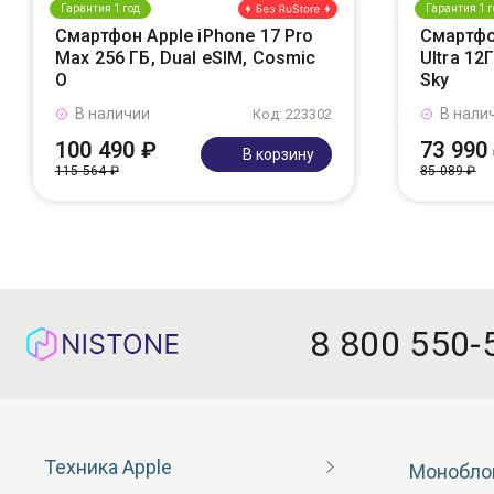
Гарантия 1 год
Гарантия 1 г
Смартфон Apple iPhone 17 Pro
Смартфо
Max 256 ГБ, Dual eSIM, Cosmic
Ultra 12
O
Sky
В наличии
В нали
Код: 223302
100 490 ₽
73 990
В корзину
115 564 ₽
85 089 ₽
8 800 550-
Техника Apple
Монобло