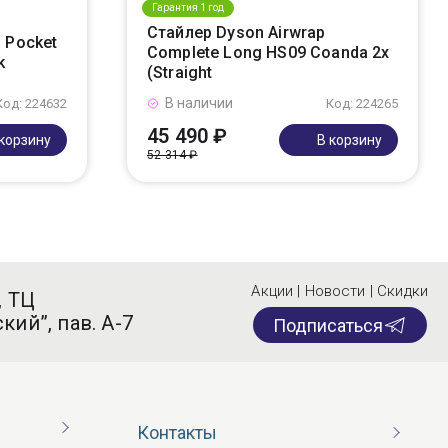
Гарантия 1 год
Стайлер Dyson Airwrap
 Pocket
Complete Long HS09 Coanda 2x
k
(Straight
В наличии
Код: 224632
Код: 224265
45 490 ₽
 корзину
В корзину
52 314 ₽
Акции | Новости | Скидки
, ТЦ
кий”, пав. А-7
Подписаться
Контакты