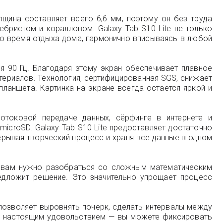
лщина составляет всего 6,6 мм, поэтому он без труда
ебристом и коралловом. Galaxy Tab S10 Lite не только
 во время отдыха дома, гармонично вписываясь в любой
я 90 Гц. Благодаря этому экран обеспечивает плавное
териалов. Технология, сертифицированная SGS, снижает
планшета. Картинка на экране всегда остаётся яркой и
отоковой передаче данных, сёрфинге в интернете и
croSD. Galaxy Tab S10 Lite предоставляет достаточно
рерывая творческий процесс и храня все данные в одном
и вам нужно разобраться со сложным математическим
едложит решение. Это значительно упрощает процесс
позволяет выровнять почерк, сделать интервалы между
ся настоящим удовольствием — вы можете фиксировать