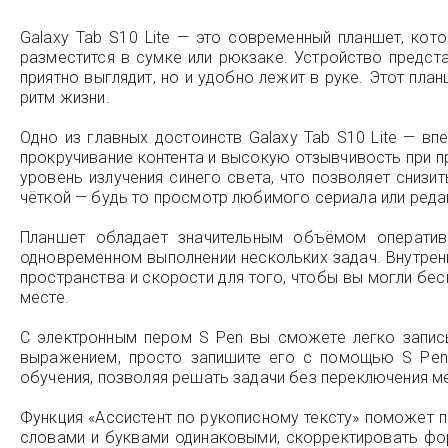
Galaxy Tab S10 Lite — это современный планшет, кот
разместится в сумке или рюкзаке. Устройство предста
приятно выглядит, но и удобно лежит в руке. Этот пл
ритм жизни.
Одно из главных достоинств Galaxy Tab S10 Lite — в
прокручивание контента и высокую отзывчивость при п
уровень излучения синего света, что позволяет снизи
чёткой — будь то просмотр любимого сериала или реда
Планшет обладает значительным объёмом оперативн
одновременном выполнении нескольких задач. Внутрен
пространства и скорости для того, чтобы вы могли бес
месте.
С электронным пером S Pen вы сможете легко запис
выражением, просто запишите его с помощью S Pen 
обучения, позволяя решать задачи без переключения 
Функция «Ассистент по рукописному тексту» поможет 
словами и буквами одинаковыми, скорректировать фо