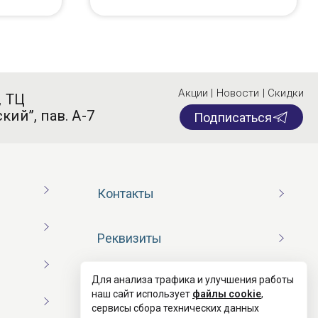
Акции | Новости | Скидки
, ТЦ
кий”, пав. А-7
Подписаться
Контакты
Реквизиты
Для анализа трафика и улучшения работы
Договор оферты
наш сайт использует
файлы cookie
,
сервисы сбора технических данных