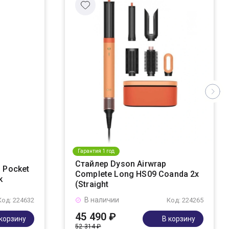
Гарантия 1 год
Стайлер Dyson Airwrap
 Pocket
Complete Long HS09 Coanda 2x
k
(Straight
В наличии
Код: 224632
Код: 224265
45 490 ₽
 корзину
В корзину
52 314 ₽