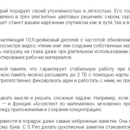
орый порадует своей утончённостью и лёгкостью. Его то
влено в трёх элегантных цветовых решениях: сером, сер
аншет станет вашим надёжным спутником как в пути, так и
печатляющий 10,9-дюймовый дисплей с частотой обновлени
росмотре видео, чтении книг или создании собственных ма
ть нагрузку на глаза даже при длительном использовании 
ктирование рабочих материалов.
ой памяти, что гарантирует стабильную работу при п
нюю память можно расширить до 2 ТБ с помощью карты mi
препятственно фиксировать идеи и работать с ними, не п
ывать мысли и решать сложные задачи. Например, есл
— и функция «Ассистент по математике» мгновенно пр
между приложениями и сохраняя концентрацию.
привести в порядок даже самые небрежные заметки. Она 
рму букв. С S Pen делать рукописные заметки становит