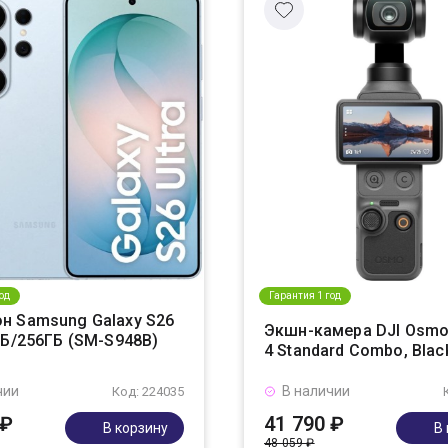
од
Гарантия 1 год
н Samsung Galaxy S26
Экшн-камера DJI Osmo
ГБ/256ГБ (SM-S948B)
4 Standard Combo, Blac
чии
В наличии
Код: 224035
 ₽
41 790 ₽
В корзину
В
48 059 ₽