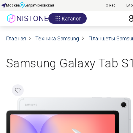
Москва
Багратионовская
О нас
Бло
Каталог
Акции
Главная
О нас
Техника Samsung
Планшеты Samsu
Блог
Samsung Galaxy Tab S10 
Договор оферты
Реквизиты
Контакты
Гарантия
Оплата