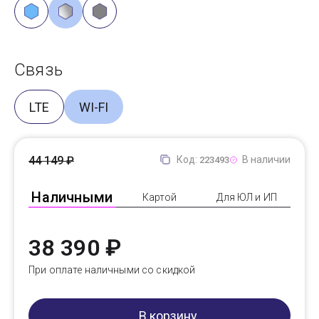
Связь
LTE
WI-FI
44 149 ₽
Код:
В наличии
223493
Наличными
Картой
Для ЮЛ и ИП
38 390 ₽
При оплате наличными со скидкой
В корзину