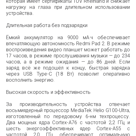
которая имеет сертификаты TÜV Rheinland и снижает
нагрузку на глаза при длительном использовании
устройства.
Длительная работа без подзарядки
Ёмкий аккумулятор на 9000 мА·ч обеспечивает
впечатляющую автономность Redmi Pad 2. В режиме
воспроизведения видео планшет может работать до
17 часов, в режиме прослушивания музыки — до 234
часов, а в режиме ожидания — до 86 дней. Если
заряд всё же подошёл к концу, быстрая зарядка
через USB Type-C (18 Вт) позволит оперативно
восполнить энергию.
Высокая скорость и эффективность
За производительность устройства отвечает
восьмиядерный процессор MediaTek Helio G100-Ultra,
изготовленный по передовому 6-нм техпроцессу.
Два мощных ядра Cortex-A76 с частотой 2,2 ГГц и
шесть энергоэффективных ядер Cortex-A55 с
частотой 2,0 ГГц обеспечивают оптимальную