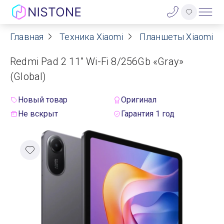
Главная
Техника Xiaomi
Планшеты Xiaomi
Акции
Redmi Pad 2 11" Wi-Fi 8/256Gb «Gray»
О нас
(Global)
Блог
Новый товар
Оригинал
Не вскрыт
Гарантия 1 год
Договор оферты
Реквизиты
Контакты
Гарантия
Оплата