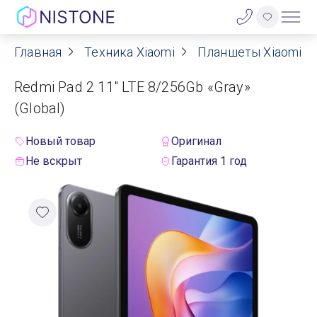
Главная
Техника Xiaomi
Планшеты Xiaomi
Акции
Redmi Pad 2 11" LTE 8/256Gb «Gray»
О нас
(Global)
Блог
Новый товар
Оригинал
Не вскрыт
Гарантия 1 год
Договор оферты
Реквизиты
Контакты
Гарантия
Оплата