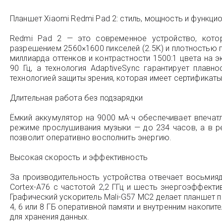
Планшет Xiaomi Redmi Pad 2: стиль, мощность и функци
Redmi Pad 2 — это современное устройство, кото
разрешением 2560×1600 пикселей (2.5K) и плотностью 
миллиарда оттенков и контрастности 1500:1 цвета на 
90 Гц, а технология AdaptiveSync гарантирует плав
технологией защиты зрения, которая имеет сертификаты 
Длительная работа без подзарядки
Ёмкий аккумулятор на 9000 мА·ч обеспечивает впеча
режиме прослушивания музыки — до 234 часов, а в ре
позволит оперативно восполнить энергию.
Высокая скорость и эффективность
За производительность устройства отвечает восьмияд
Cortex-A76 с частотой 2,2 ГГц и шесть энергоэффект
Графический ускоритель Mali-G57 MC2 делает планшет 
4, 6 или 8 ГБ оперативной памяти и внутренним накоп
для хранения данных.