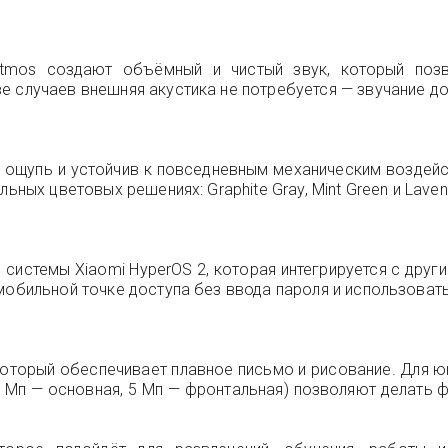
Atmos создают объёмный и чистый звук, который позв
е случаев внешняя акустика не потребуется — звучание 
а ощупь и устойчив к повседневным механическим воздейс
ьных цветовых решениях: Graphite Gray, Mint Green и Lavend
системы Xiaomi HyperOS 2, которая интегрируется с друг
 мобильной точке доступа без ввода пароля и использоват
который обеспечивает плавное письмо и рисование. Для 
8 Мп — основная, 5 Мп — фронтальная) позволяют делать 