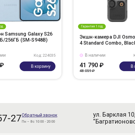
од
Гарантия 1 год
н Samsung Galaxy S26
Экшн-камера DJI Osmo
ГБ/256ГБ (SM-S948B)
4 Standard Combo, Blac
чии
В наличии
Код: 224035
 ₽
41 790 ₽
В корзину
В
48 059 ₽
ул. Барклая 10
57-27
Обратный звонок
“Багратионовс
Пн – Вс 10:00 - 20:00