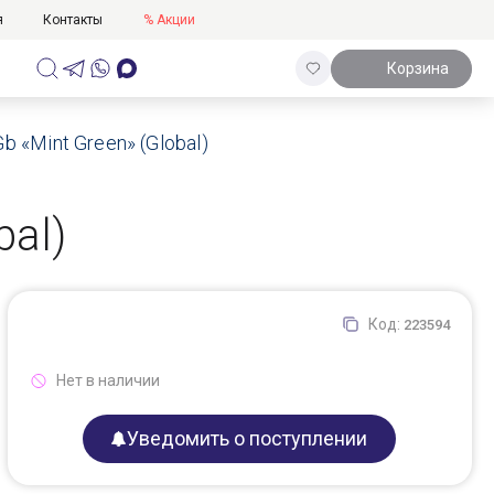
я
Контакты
% Акции
Корзина
 «Mint Green» (Global)
bal)
Код:
223594
Нет в наличии
Уведомить о поступлении