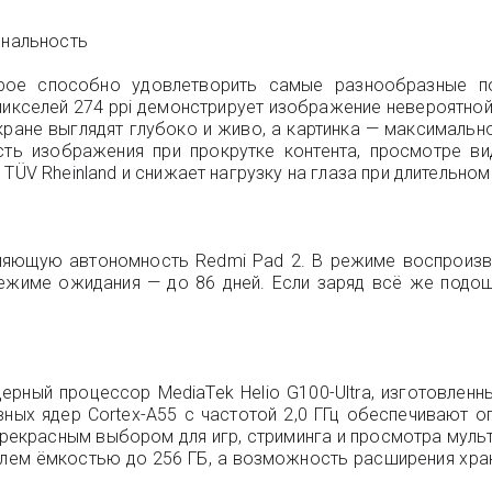
ональность
рое способно удовлетворить самые разнообразные по
пикселей 274 ppi демонстрирует изображение невероятно
экране выглядят глубоко и живо, а картинка — максимальн
ность изображения при прокрутке контента, просмотре в
TÜV Rheinland и снижает нагрузку на глаза при длительно
тляющую автономность Redmi Pad 2. В режиме воспроизв
жиме ожидания — до 86 дней. Если заряд всё же подошё
ерный процессор MediaTek Helio G100-Ultra, изготовлен
ивных ядер Cortex-A55 с частотой 2,0 ГГц обеспечивают 
прекрасным выбором для игр, стриминга и просмотра муль
ителем ёмкостью до 256 ГБ, а возможность расширения хр