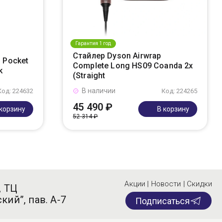
Гарантия 1 год
Стайлер Dyson Airwrap
 Pocket
Complete Long HS09 Coanda 2x
k
(Straight
В наличии
Код: 224632
Код: 224265
45 490 ₽
 корзину
В корзину
52 314 ₽
Акции | Новости | Скидки
, ТЦ
кий”, пав. А-7
Подписаться