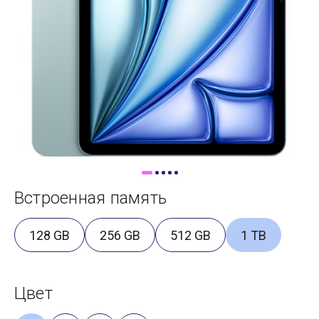
Доставка
Самовывоз
Trade-In
Встроенная память
128 GB
256 GB
512 GB
1 TB
Цвет