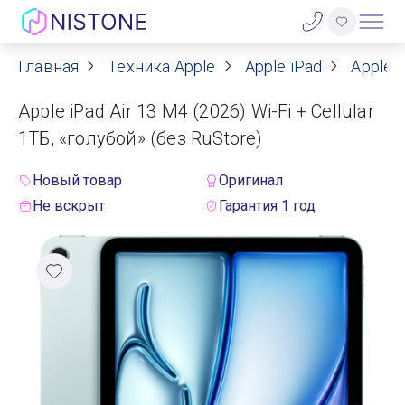
Главная
Техника Apple
Apple iPad
Apple i
Акции
Apple iPad Air 13 M4 (2026) Wi-Fi + Cellular
О нас
1ТБ, «голубой» (без RuStore)
Блог
Новый товар
Оригинал
Не вскрыт
Гарантия 1 год
Договор оферты
Реквизиты
Контакты
Гарантия
Оплата