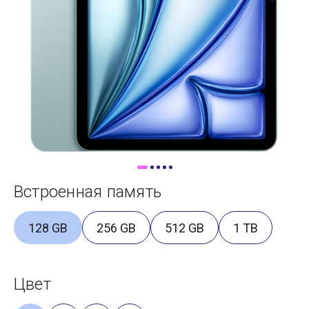
Доставка
Самовывоз
Trade-In
Встроенная память
128 GB
256 GB
512 GB
1 TB
Цвет