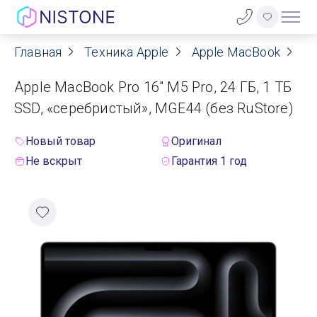
Главная
Техника Apple
Apple MacBook
Ap
Акции
Apple MacBook Pro 16" M5 Pro, 24 ГБ, 1 ТБ
О нас
SSD, «серебристый», MGE44 (без RuStore)
Блог
Новый товар
Оригинал
Не вскрыт
Гарантия 1 год
Договор оферты
Реквизиты
Контакты
Гарантия
Оплата