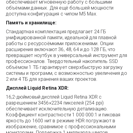
обеспечивает мгновенную работу с большими
объёмами данных. Для ещё большей мощности
доступна конфигурация с чипом M5 Max.
Память и хранилище:
Стандартная комплектация предлагает 24 ГБ
унифицированной памяти, идеальной для плавной
работы с ресурсоёмкими приложениями. Опции
расширения включают 36, 48, 64 и до 128 ГБ, что
превращает ноутбук в универсальный инструмент для
профессионалов. Твердотельный накопитель SSD
объёмом 1 ТБ гарантирует сверхбыструю загрузку
системы и программ, с возможностью увеличения до
2 или 4 ТБ для хранения ваших проектов.
Дисплей Liquid Retina XDR:
16,2-дюймовый дисплей Liquid Retina XDR с
разрешением 3456×2234 пикселей (254 ppi)
обеспечивает исключительную детализацию.
Коэффициент контрастности 1 000 000:1 и пиковая
яркость до 1600 нит в режиме HDR погружают в
изображение, сравнимое с профессиональными
мониторами. Поддержка 1 миллиарда цветов,