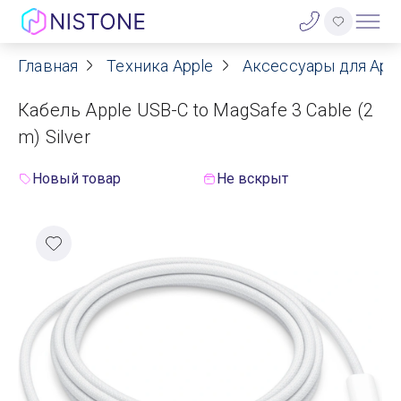
Главная
Техника Apple
Аксессуары для App
Акции
Кабель Apple USB-C to MagSafe 3 Cable (2
О нас
m) Silver
Блог
Новый товар
Не вскрыт
Договор оферты
Реквизиты
Контакты
Гарантия
Оплата