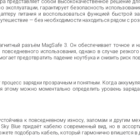
етра представляет собой высококачественное решение для
во эксплуатации, гарантирует безопасность использован
аптеру питания и воспользоваться функцией быстрой за
путешествие — без необходимости находиться рядом с роз
гнитный разъём MagSafe 3. Он обеспечивает точное и на
повседневного использования, однако в случае резкого 
огает предотвратить падение ноутбука и снизить риск пов
 процесс зарядки прозрачным и понятным. Когда аккумулят
ря этому можно моментально определить уровень заряда
устойчива к повседневному износу, заломам и другим ме
ет Sky Blue придаёт кабелю современный вид, но в ассор
 Вы сможете подобрать кабель, который гармонично впишется 