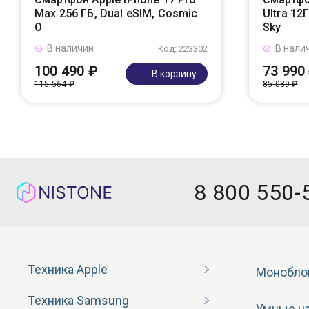
Max 256 ГБ, Dual eSIM, Cosmic
Ultra 12
O
Sky
В наличии
В нали
Код: 223302
100 490 ₽
73 990
В корзину
115 564 ₽
85 089 ₽
8 800 550-
Техника Apple
Монобло
Техника Samsung
Умные ч