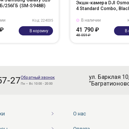
Экшн-камера DJI Osmo
ГБ/256ГБ (SM-S948B)
4 Standard Combo, Blac
чии
В наличии
Код: 224035
 ₽
41 790 ₽
В корзину
В
48 059 ₽
ул. Барклая 10
57-27
Обратный звонок
“Багратионовс
Пн – Вс 10:00 - 20:00
ки
О нас
асы
Оплата