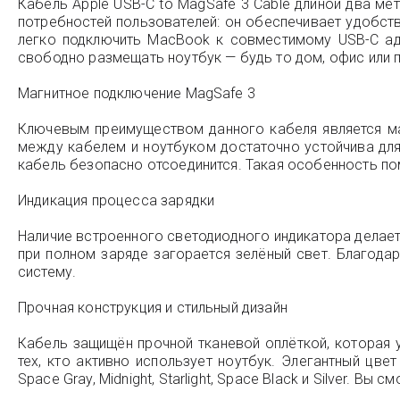
Кабель Apple USB-C to MagSafe 3 Cable длиной два м
потребностей пользователей: он обеспечивает удобст
легко подключить MacBook к совместимому USB-C ад
свободно размещать ноутбук — будь то дом, офис или 
Магнитное подключение MagSafe 3
Ключевым преимуществом данного кабеля является ма
между кабелем и ноутбуком достаточно устойчива для 
кабель безопасно отсоединится. Такая особенность пом
Индикация процесса зарядки
Наличие встроенного светодиодного индикатора делает
при полном заряде загорается зелёный свет. Благода
систему.
Прочная конструкция и стильный дизайн
Кабель защищён прочной тканевой оплёткой, которая 
тех, кто активно использует ноутбук. Элегантный цв
Space Gray, Midnight, Starlight, Space Black и Silver.