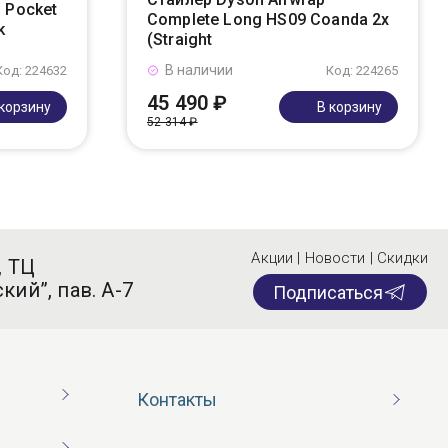
 Pocket
Complete Long HS09 Coanda 2x
k
(Straight
В наличии
Код: 224632
Код: 224265
45 490 ₽
 корзину
В корзину
52 314 ₽
Акции | Новости | Скидки
, ТЦ
кий”, пав. А-7
Подписаться
Контакты