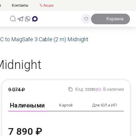
я
Контакты
% Акции
Корзина
 to MagSafe 3 Cable (2 m) Midnight
Midnight
9 074 ₽
Код:
В наличии
223852
Наличными
Картой
Для ЮЛ и ИП
7 890 ₽