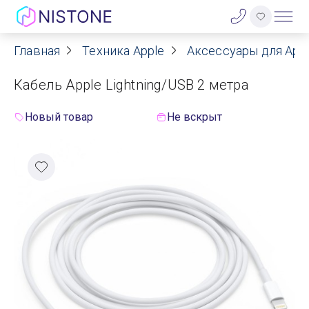
Главная
Техника Apple
Аксессуары для App
Акции
Кабель Apple Lightning/USB 2 метра
О нас
Новый товар
Не вскрыт
Блог
Договор оферты
Реквизиты
Контакты
Гарантия
Оплата