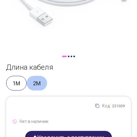
Доставка
Самовывоз
Trade-In
Длина кабеля
1М
2М
Код:
221039
Нет в наличии