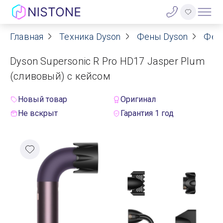
Главная
Техника Dyson
Фены Dyson
Фен
Акции
Dyson Supersonic R Pro HD17 Jasper Plum
О нас
(сливовый) с кейсом
Блог
Новый товар
Оригинал
Не вскрыт
Гарантия 1 год
Договор оферты
Реквизиты
Контакты
Гарантия
Оплата