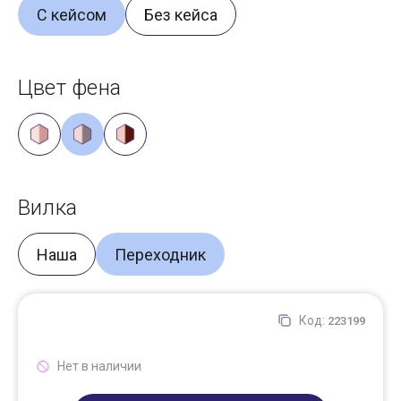
С кейсом
Без кейса
Цвет фена
Вилка
Наша
Переходник
Код:
223199
Нет в наличии