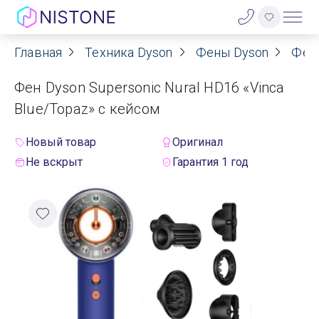
Главная
Техника Dyson
Фены Dyson
Фен
Акции
Фен Dyson Supersonic Nural HD16 «Vinca
О нас
Blue/Topaz» с кейсом
Блог
Новый товар
Оригинал
Не вскрыт
Гарантия 1 год
Договор оферты
Реквизиты
Контакты
Гарантия
Оплата