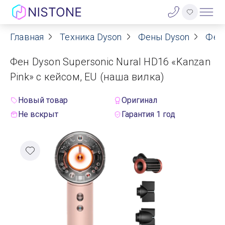
Главная
Техника Dyson
Фены Dyson
Фен
Акции
Фен Dyson Supersonic Nural HD16 «Kanzan
О нас
Pink» с кейсом, EU (наша вилка)
Блог
Новый товар
Оригинал
Не вскрыт
Гарантия 1 год
Договор оферты
Реквизиты
Контакты
Гарантия
Оплата