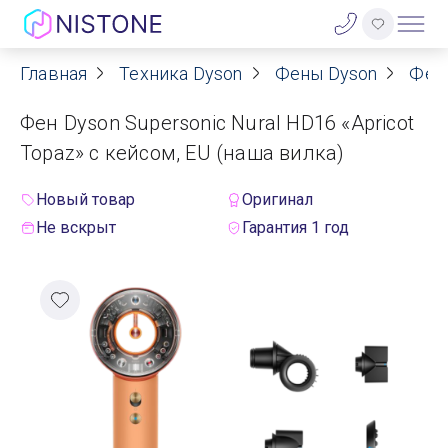
Главная
Техника Dyson
Фены Dyson
Фен
Акции
Фен Dyson Supersonic Nural HD16 «Apricot
О нас
Topaz» с кейсом, EU (наша вилка)
Блог
Новый товар
Оригинал
Не вскрыт
Гарантия 1 год
Договор оферты
Реквизиты
Контакты
Гарантия
Оплата