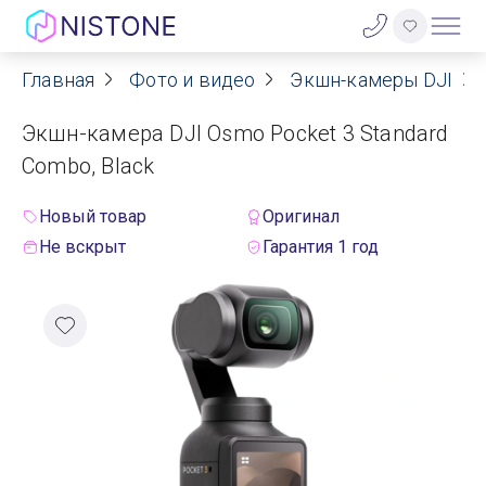
Главная
Фото и видео
Экшн-камеры DJI
Акции
Экшн-камера DJI Osmo Pocket 3 Standard
О нас
Combo, Black
Блог
Новый товар
Оригинал
Не вскрыт
Гарантия 1 год
Договор оферты
Реквизиты
Контакты
Гарантия
Оплата