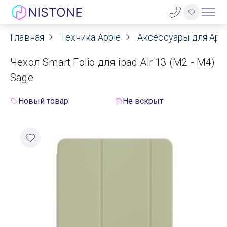
Главная
Техника Apple
Аксессуары для App
Акции
Чехол Smart Folio для ipad Air 13 (M2 - M4)
О нас
Sage
Блог
Новый товар
Не вскрыт
Договор оферты
Реквизиты
Контакты
Гарантия
Оплата