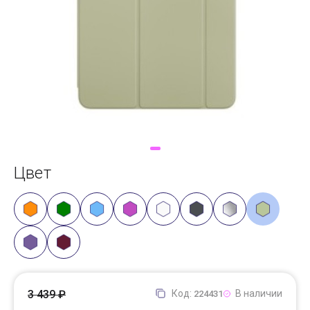
Доставка
Самовывоз
Trade-In
Цвет
3 439 ₽
Код:
В наличии
224431