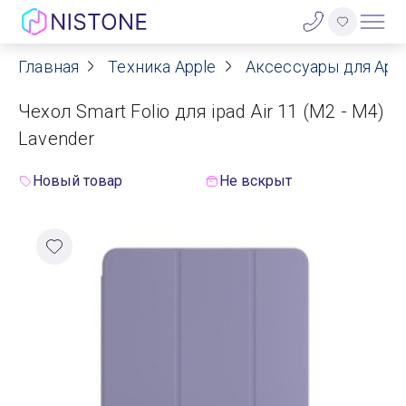
Главная
Техника Apple
Аксессуары для App
Акции
Чехол Smart Folio для ipad Air 11 (M2 - M4)
О нас
Lavender
Блог
Новый товар
Не вскрыт
Договор оферты
Реквизиты
Контакты
Гарантия
Оплата