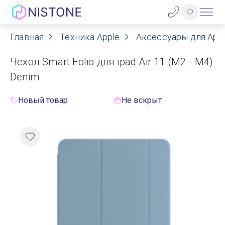
Главная
Техника Apple
Аксессуары для App
Акции
Чехол Smart Folio для ipad Air 11 (M2 - M4)
О нас
Denim
Блог
Новый товар
Не вскрыт
Договор оферты
Реквизиты
Контакты
Гарантия
Оплата