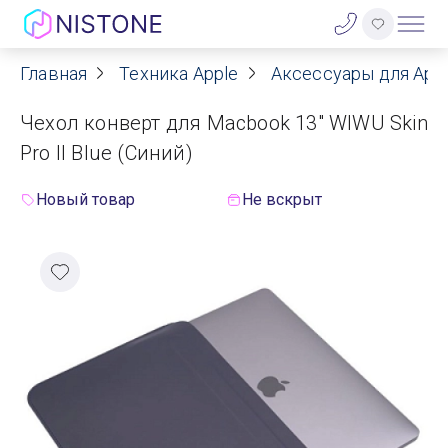
Главная
Техника Apple
Аксессуары для App
Акции
Чехол конверт для Macbook 13" WIWU Skin
О нас
Pro II Blue (Синий)
Блог
Новый товар
Не вскрыт
Договор оферты
Реквизиты
Контакты
Гарантия
Оплата