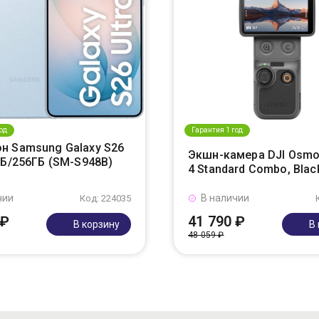
од
Гарантия 1 год
н Samsung Galaxy S26
Экшн-камера DJI Osmo
ГБ/256ГБ (SM-S948B)
4 Standard Combo, Blac
чии
В наличии
Код: 224035
 ₽
41 790 ₽
В корзину
В
48 059 ₽