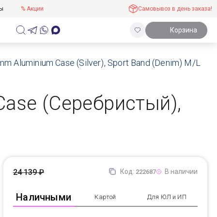
ты
% Акции
Самовывоз в день заказа!
Корзина
m Aluminium Case (Silver), Sport Band (Denim) M/L
Case (Серебристый),
24 139 ₽
Код:
В наличии
222687
Наличными
Картой
Для ЮЛ и ИП