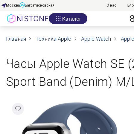
Москва
Багратионовская
О нас
Бло
Каталог
Акции
Главная
О нас
Техника Apple
Apple Watch
Apple
Блог
Часы Apple Watch SE 
Договор оферты
Sport Band (Denim) M/
Реквизиты
Контакты
Гарантия
Оплата