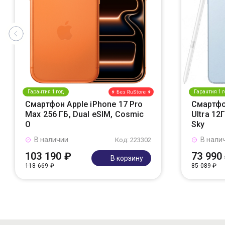
Гарантия 1 год
Гарантия 1 г
Смартфон Apple iPhone 17 Pro
Смартфо
Max 256 ГБ, Dual eSIM, Cosmic
Ultra 12
O
Sky
В наличии
В нали
Код: 223302
103 190 ₽
73 990
В корзину
118 669 ₽
85 089 ₽