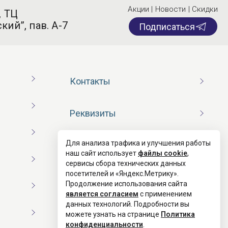
Акции | Новости | Скидки
, ТЦ
кий”, пав. А-7
Подписаться
Контакты
Реквизиты
Для анализа трафика и улучшения работы
Договор оферты
наш сайт использует
файлы cookie
,
сервисы сбора технических данных
посетителей и «Яндекс.Метрику».
Согласие на обработку ПД
Продолжение использования сайта
является согласием
с применением
данных технологий. Подробности вы
Политика конфиденциальности
можете узнать на странице
Политика
конфиденциальности
.