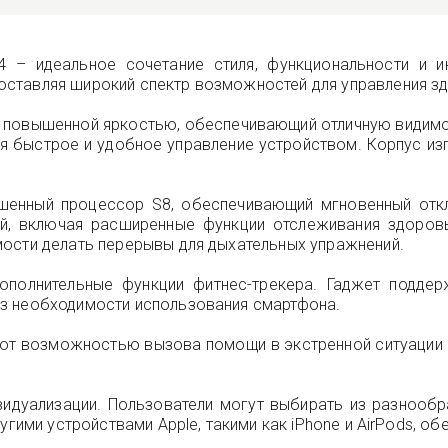
 – идеальное сочетание стиля, функциональности и ин
ставляя широкий спектр возможностей для управления зд
 с повышенной яркостью, обеспечивающий отличную видим
я быстрое и удобное управление устройством. Корпус из
чшенный процессор S8, обеспечивающий мгновенный отк
, включая расширенные функции отслеживания здоровь
мости делать перерывы для дыхательных упражнений.
ополнительные функции фитнес-трекера. Гаджет подде
з необходимости использования смартфона.
ают возможностью вызова помощи в экстренной ситуации
идуализации. Пользователи могут выбирать из разнооб
угими устройствами Apple, такими как iPhone и AirPods, о