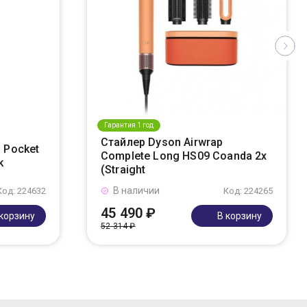
Гарантия 1 год
Стайлер Dyson Airwrap
 Pocket
Complete Long HS09 Coanda 2x
k
(Straight
В наличии
Код: 224632
Код: 224265
45 490 ₽
 корзину
В корзину
52 314 ₽