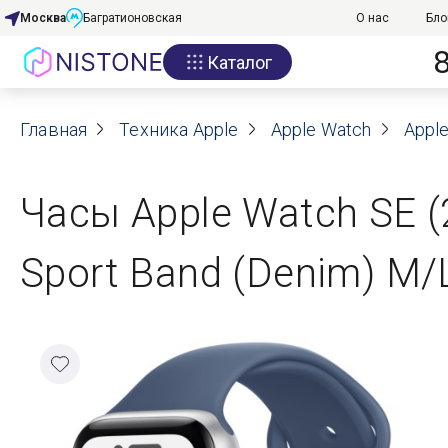
Москва
Багратионовская
О нас
Бло
Каталог
Акции
Главная
О нас
Техника Apple
Apple Watch
Apple
Блог
Часы Apple Watch SE 
Договор оферты
Sport Band (Denim) M/
Реквизиты
Контакты
Гарантия
Оплата