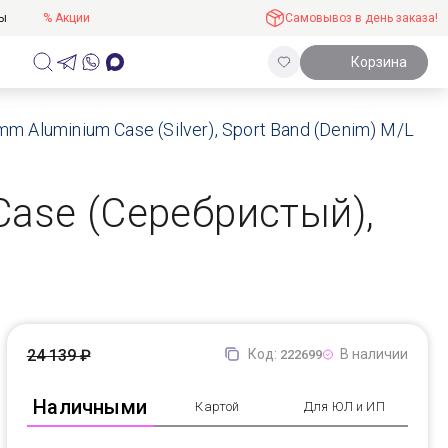
ты
% Акции
Самовывоз в день заказа!
Корзина
m Aluminium Case (Silver), Sport Band (Denim) M/L
Case (Серебристый),
24 139 ₽
Код:
В наличии
222699
Наличными
Картой
Для ЮЛ и ИП