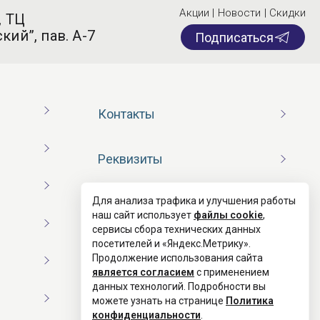
Акции | Новости | Скидки
, ТЦ
кий”, пав. А-7
Подписаться
Контакты
Реквизиты
Для анализа трафика и улучшения работы
Договор оферты
наш сайт использует
файлы cookie
,
сервисы сбора технических данных
посетителей и «Яндекс.Метрику».
Согласие на обработку ПД
Продолжение использования сайта
является согласием
с применением
данных технологий. Подробности вы
Политика конфиденциальности
можете узнать на странице
Политика
конфиденциальности
.