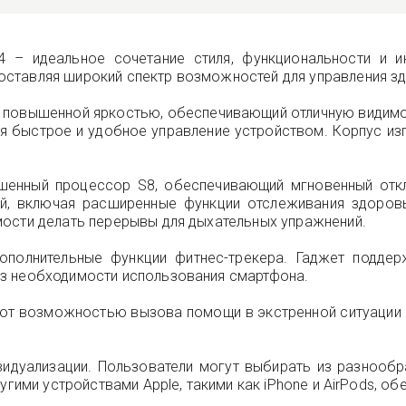
 – идеальное сочетание стиля, функциональности и ин
ставляя широкий спектр возможностей для управления зд
 с повышенной яркостью, обеспечивающий отличную видим
я быстрое и удобное управление устройством. Корпус из
чшенный процессор S8, обеспечивающий мгновенный отк
, включая расширенные функции отслеживания здоровь
мости делать перерывы для дыхательных упражнений.
ополнительные функции фитнес-трекера. Гаджет подде
з необходимости использования смартфона.
ают возможностью вызова помощи в экстренной ситуации
идуализации. Пользователи могут выбирать из разнооб
угими устройствами Apple, такими как iPhone и AirPods, о