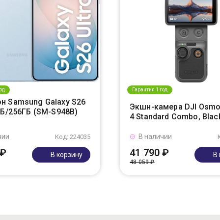
од
Гарантия 1 год
н Samsung Galaxy S26
Экшн-камера DJI Osmo
ГБ/256ГБ (SM-S948B)
4 Standard Combo, Blac
чии
В наличии
Код: 224035
 ₽
41 790 ₽
В корзину
В
48 059 ₽