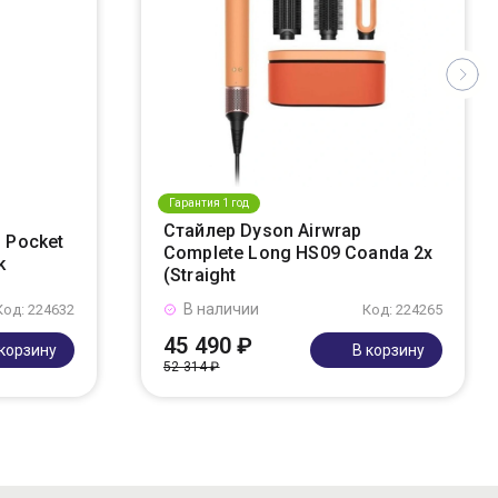
Гарантия 1 год
Стайлер Dyson Airwrap
 Pocket
Complete Long HS09 Coanda 2x
k
(Straight
В наличии
Код: 224632
Код: 224265
45 490 ₽
 корзину
В корзину
52 314 ₽