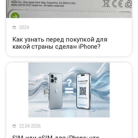
Доставка
2024
Самовывоз
Как узнать перед покупкой для
какой страны сделан iPhone?
Trade-In
22.04.2026
SIM или eSIM для iPhone: что