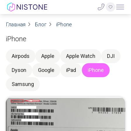
Акции
Главная
Блог
iPhone
iPhone
О нас
Блог
Airpods
Apple
Apple Watch
DJI
Договор оферты
Dyson
Google
iPad
iPhone
Samsung
Реквизиты
Контакты
Гарантия
Оплата