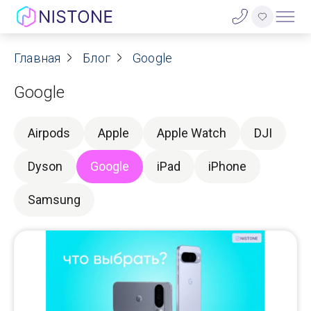
Акции
Главная
Блог
Google
Google
О нас
Блог
Airpods
Apple
Apple Watch
DJI
Договор оферты
Dyson
Google
iPad
iPhone
Samsung
Реквизиты
Контакты
Гарантия
Оплата