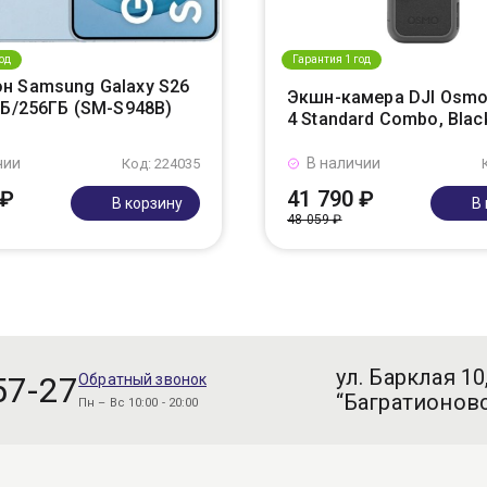
од
Гарантия 1 год
н Samsung Galaxy S26
Экшн-камера DJI Osmo
ГБ/256ГБ (SM-S948B)
4 Standard Combo, Blac
чии
В наличии
Код: 224035
 ₽
41 790 ₽
В корзину
В
48 059 ₽
ул. Барклая 10
57-27
Обратный звонок
“Багратионовс
Пн – Вс 10:00 - 20:00