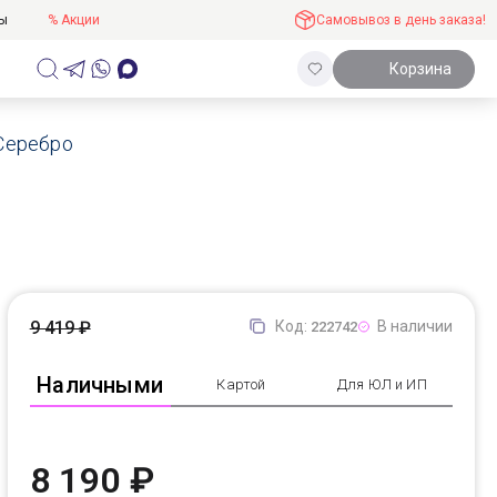
ты
% Акции
Самовывоз в день заказа!
Корзина
Серебро
9 419 ₽
Код:
В наличии
222742
Наличными
Картой
Для ЮЛ и ИП
8 190 ₽