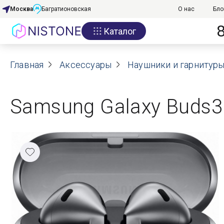
Москва
Багратионовская
О нас
Бло
Каталог
Акции
Главная
О нас
Аксессуары
Наушники и гарнитур
Блог
Samsung Galaxy Buds3
Договор оферты
Реквизиты
Контакты
Гарантия
Оплата