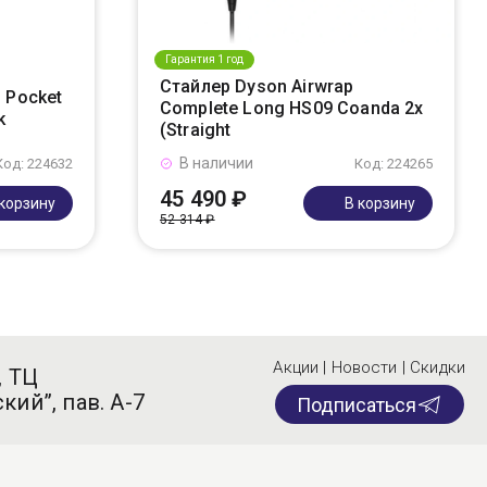
Гарантия 1 год
Стайлер Dyson Airwrap
 Pocket
Complete Long HS09 Coanda 2x
k
(Straight
В наличии
Код: 224632
Код: 224265
45 490 ₽
 корзину
В корзину
52 314 ₽
Акции | Новости | Скидки
, ТЦ
кий”, пав. А-7
Подписаться