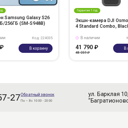
од
Гарантия 1 год
н Samsung Galaxy S26
Экшн-камера DJI Osmo
ГБ/256ГБ (SM-S948B)
4 Standard Combo, Blac
чии
В наличии
Код: 224035
 ₽
41 790 ₽
В корзину
В
48 059 ₽
ул. Барклая 10
57-27
Обратный звонок
“Багратионовс
Пн – Вс 10:00 - 20:00