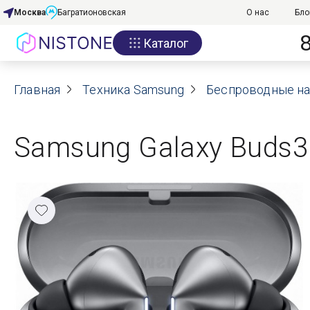
Москва
Багратионовская
О нас
Бло
Каталог
Акции
Главная
О нас
Техника Samsung
Беспроводные н
Блог
Samsung Galaxy Buds3
Договор оферты
Реквизиты
Контакты
Гарантия
Оплата