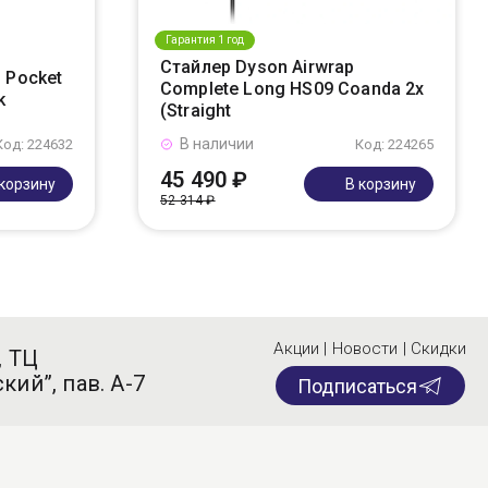
Гарантия 1 год
Стайлер Dyson Airwrap
 Pocket
Complete Long HS09 Coanda 2x
k
(Straight
В наличии
Код: 224632
Код: 224265
45 490 ₽
 корзину
В корзину
52 314 ₽
Акции | Новости | Скидки
, ТЦ
кий”, пав. А-7
Подписаться