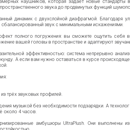
змерных наушников, которая задаёт новые стандарты в
пространственного звука до продвинутых функций шумопо
нный динамик с двухслойной диафрагмой. Благодаря ул
и сбалансированный звук с минимальными искажениями.
эффект полного погружения: вы сможете ощутить себя в
жение вашей головы в пространстве и адаптируют звучан
азительной эффективностью: система непрерывно анали
секунду. А если вам нужно оставаться в курсе происходящ
кой.
ия:
 из трёх звуковых профилей.
ения музыкой без необходимости подзарядки. А технология
ё около 4 часов.
рнизированные амбушюры UltraPlush. Они выполнены из
состойкостью.