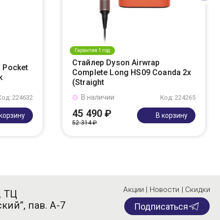
Гарантия 1 год
Стайлер Dyson Airwrap
 Pocket
Complete Long HS09 Coanda 2x
k
(Straight
В наличии
Код: 224632
Код: 224265
45 490 ₽
 корзину
В корзину
52 314 ₽
Акции | Новости | Скидки
, ТЦ
кий”, пав. А-7
Подписаться