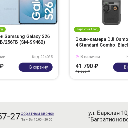
од
Гарантия 1 год
н Samsung Galaxy S26
Экшн-камера DJI Osmo
ГБ/256ГБ (SM-S948B)
4 Standard Combo, Blac
чии
В наличии
Код: 224035
 ₽
41 790 ₽
В корзину
В
48 059 ₽
ул. Барклая 10
57-27
Обратный звонок
“Багратионовс
Пн – Вс 10:00 - 20:00