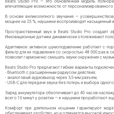
Beats Studio Pro — это обновлённая модель полнора
впечатляющие возможности: от персонализированного 
В основе великолепного звучания — усовершенствова
мощнее на 25 %, наушники воспроизводят насыщенный 
Пространственный звук в Beats Studio Pro создаёт 
Инновационные датчики динамически отслеживают поло
Адаптивное активное шумоподавление работает с пор
фильтр для их подавления со скоростью 48 000 раз в 
позволит гармонично смешать звуки окружения с музы
Beats Studio Pro предлагают гибкие варианты подключен
- Bluetooth с расширенным радиусом действия;
- аналоговый аудиовыход через 3,5-мм разъём;
- USB-C для передачи звука без потерь и выбора одного
Заряд аккумулятора обеспечивает до 40 часов наслажд
всего 10 минут у розетки — и наушники проработают ещ
Комфорт при длительном ношении гарантируют моде
обеспечивает удобство, но и отличается высокой изно