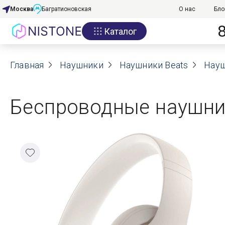
Москва
Багратионовская
О нас
Бло
Каталог
Акции
Главная
О нас
Наушники
Наушники Beats
Науш
Блог
Беспроводные наушник
Договор оферты
Реквизиты
Контакты
Гарантия
Оплата