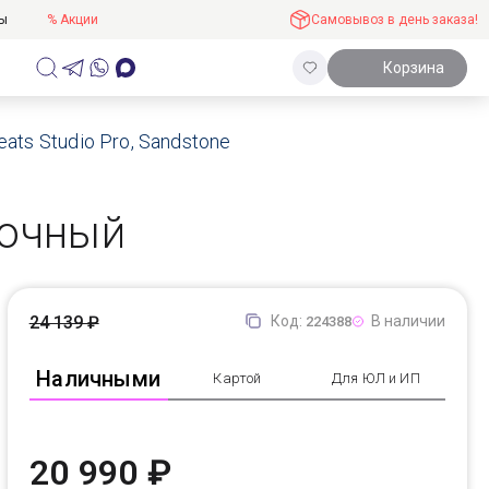
ты
% Акции
Самовывоз в день заказа!
Корзина
ts Studio Pro, Sandstone
сочный
24 139 ₽
Код:
В наличии
224388
Наличными
Картой
Для ЮЛ и ИП
20 990 ₽