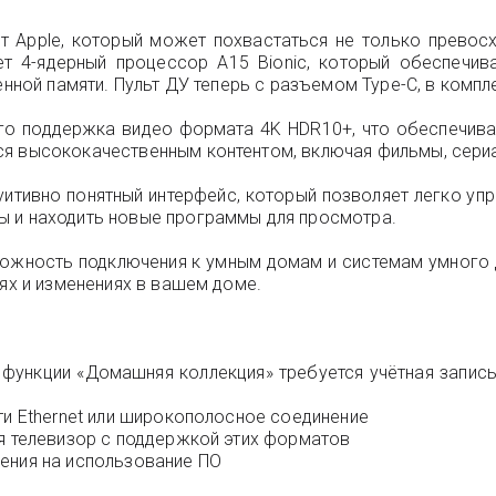
от Apple, который может похвастаться не только превос
т 4-ядерный процессор A15 Bionic, который обеспечив
енной памяти. Пульт ДУ теперь с разъемом Type-С, в компл
 его поддержка видео формата 4K HDR10+, что обеспечив
я высококачественным контентом, включая фильмы, сериа
туитивно понятный интерфейс, который позволяет легко у
ы и находить новые программы для просмотра.
можность подключения к умным домам и системам умного 
иях и изменениях в вашем доме.
к функции «Домашняя коллекция» требуется учётная запись 
ти Ethernet или широкополосное соединение
ся телевизор с поддержкой этих форматов
ения на использование ПО