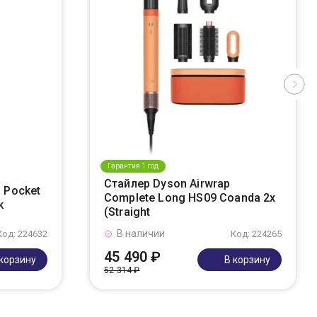
Гарантия 1 год
Стайлер Dyson Airwrap
 Pocket
Complete Long HS09 Coanda 2x
k
(Straight
В наличии
Код: 224632
Код: 224265
45 490 ₽
 корзину
В корзину
52 314 ₽