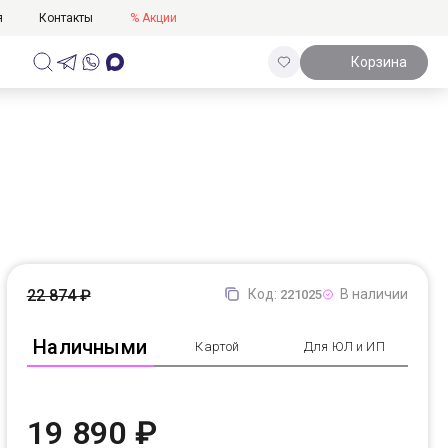
я
Контакты
% Акции
Корзина
22 874 ₽
Код:
В наличии
221025
Наличными
Картой
Для ЮЛ и ИП
19 890 ₽