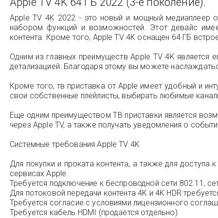
Apple TV 4K 64 ГБ 2022 (3-е поколение).
Apple TV 4K 2022 - это новый и мощный медиаплеер 
набором функций и возможностей. Этот девайс имее
контента. Кроме того, Apple TV 4K оснащен 64 ГБ встро
Одним из главных преимуществ Apple TV 4K является
детализацией. Благодаря этому вы можете наслаждатьс
Кроме того, тв приставка от Apple имеет удобный и ин
свои собственные плейлисты, выбирать любимые канал
Еще одним преимуществом ТВ приставки является воз
через Apple TV, а также получать уведомления о событ
Системные требования Apple TV 4K
Для покупки и проката контента, а также для доступа 
сервисах Apple.
Требуется подключение к беспроводной сети 802.11, се
Для потоковой передачи контента 4K и 4K HDR требует
Требуется согласие с условиями лицензионного соглаш
Требуется кабель HDMI (продаётся отдельно)