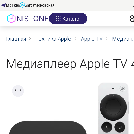
Москва
Багратионовская
Каталог
Акции
Главная
О нас
Техника Apple
Apple TV
Медиапл
Блог
Медиаплеер Apple TV 
Договор оферты
Реквизиты
Контакты
Гарантия
Оплата