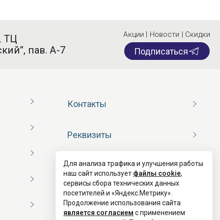
Акции | Новости | Скидки
, ТЦ
кий”, пав. А-7
Подписаться
Контакты
Реквизиты
Для анализа трафика и улучшения работы
Договор оферты
наш сайт использует
файлы cookie
,
сервисы сбора технических данных
посетителей и «Яндекс.Метрику».
Согласие на обработку ПД
Продолжение использования сайта
является согласием
с применением