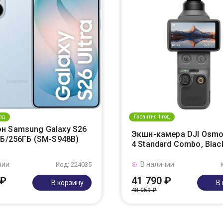
од
Гарантия 1 год
н Samsung Galaxy S26
Экшн-камера DJI Osmo
ГБ/256ГБ (SM-S948B)
4 Standard Combo, Blac
чии
В наличии
Код: 224035
 ₽
41 790 ₽
В корзину
В
48 059 ₽