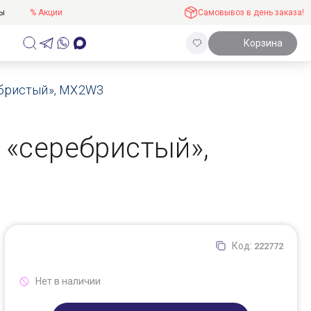
ты
% Акции
Самовывоз в день заказа!
Корзина
ребристый», MX2W3
D «серебристый»,
Код:
222772
Нет в наличии