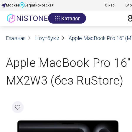
Москва
Багратионовская
О нас
Бло
Каталог
Акции
Главная
О нас
Ноутбуки
Apple MacBook Pro 16" (M
Блог
Apple MacBook Pro 16"
Договор оферты
MX2W3 (без RuStore)
Реквизиты
Контакты
Гарантия
Оплата