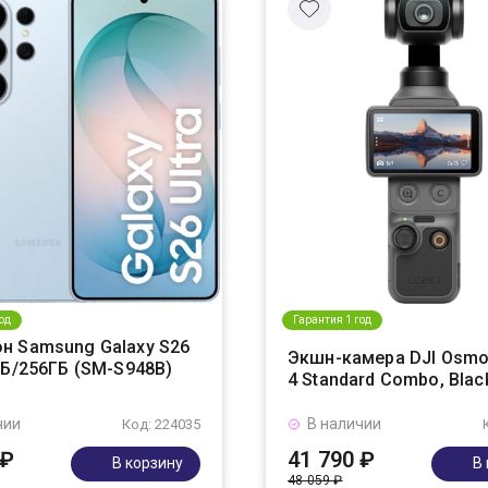
од
Гарантия 1 год
н Samsung Galaxy S26
Экшн-камера DJI Osmo
ГБ/256ГБ (SM-S948B)
4 Standard Combo, Blac
чии
В наличии
Код: 224035
 ₽
41 790 ₽
В корзину
В
48 059 ₽