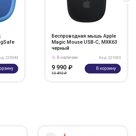
k
Беспроводная мышь Apple
agSafe
Magic Mouse USB-C, MXK63
черный
В наличии
од: 225043
Код: 221020
9 990 ₽
корзину
В корзину
10 490 ₽