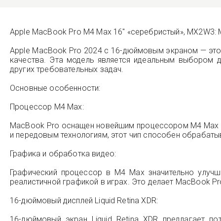
Apple MacBook Pro M4 Max 16" «серебристый», MX2W3:
Apple MacBook Pro 2024 с 16-дюймовым экраном — это 
качества. Эта модель является идеальным выбором 
других требовательных задач.
Основные особенности:
Процессор M4 Max:
MacBook Pro оснащен новейшим процессором M4 Max о
и передовым технологиям, этот чип способен обрабаты
Графика и обработка видео:
Графический процессор в M4 Max значительно улучш
реалистичной графикой в играх. Это делает MacBook 
16-дюймовый дисплей Liquid Retina XDR:
16-дюймовый экран Liquid Retina XDR предлагает п