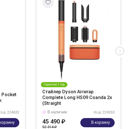
Гарантия 1 год
Стайлер Dyson Airwrap
 Pocket
Complete Long HS09 Coanda 2x
k
(Straight
В наличии
Код: 224632
Код: 224265
45 490 ₽
 корзину
В корзину
52 314 ₽