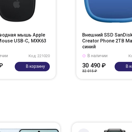
водная мышь Apple
Внешний SSD SanDis
Mouse USB-C, MXK63
Creator Phone 2TB M
синий
ичии
В наличии
Код: 221020
К
₽
30 490 ₽
В корзину
В 
32 015 ₽