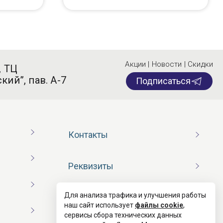
Акции | Новости | Скидки
, ТЦ
кий”, пав. А-7
Подписаться
Контакты
Реквизиты
Для анализа трафика и улучшения работы
Договор оферты
наш сайт использует
файлы cookie
,
сервисы сбора технических данных