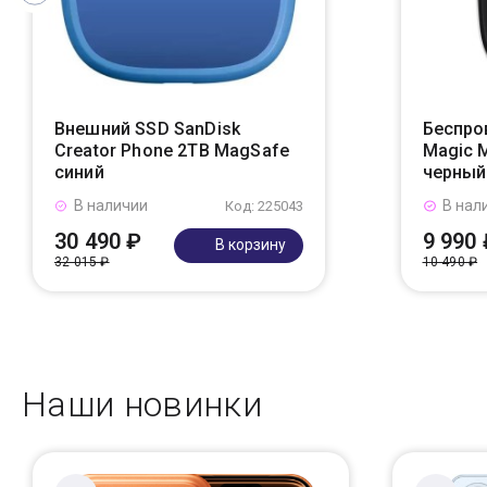
Внешний SSD SanDisk
Беспро
Creator Phone 2TB MagSafe
Magic 
синий
черный
В наличии
В нал
Код: 225043
30 490 ₽
9 990 
В корзину
32 015 ₽
10 490 ₽
Наши новинки