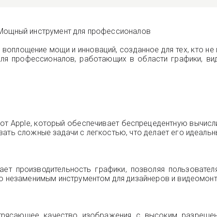
 Мощный инструмент для профессионалов
воплощение мощи и инноваций, созданное для тех, кто не
для профессионалов, работающих в области графики, ви
т Apple, который обеспечивает беспрецедентную вычисли
вать сложные задачи с легкостью, что делает его идеаль
ает производительность графики, позволяя пользовате
Pro незаменимым инструментом для дизайнеров и видеомон
отрясающее качество изображения с высоким разрешен