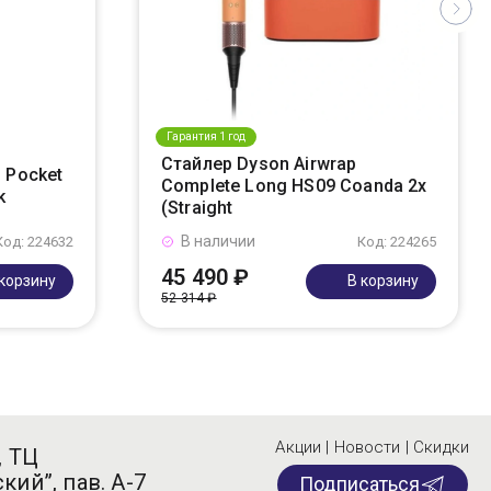
Гарантия 1 год
Стайлер Dyson Airwrap
 Pocket
Complete Long HS09 Coanda 2x
k
(Straight
В наличии
Код: 224632
Код: 224265
45 490 ₽
 корзину
В корзину
52 314 ₽
Акции | Новости | Скидки
, ТЦ
кий”, пав. А-7
Подписаться