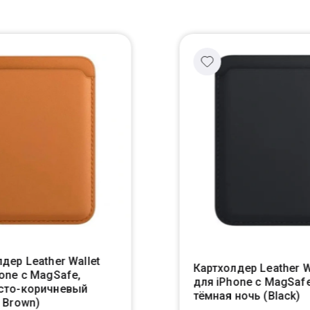
дер Leather Wallet
Картхолдер Leather W
one с MagSafe,
для iPhone с MagSafe
сто-коричневый
тёмная ночь (Black)
 Brown)