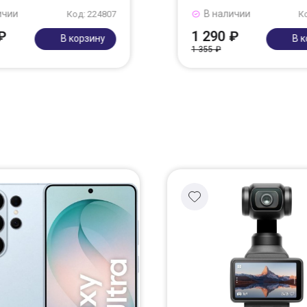
ичии
В наличии
Код: 224807
К
₽
1 290 ₽
В корзину
В 
1 355 ₽