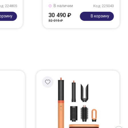
В наличии
од: 224805
Код: 225043
30 490 ₽
корзину
В корзину
32 015 ₽