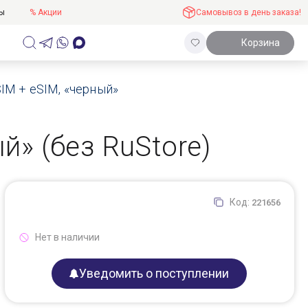
ты
% Акции
Самовывоз в день заказа!
Корзина
 SIM + eSIM, «черный»
ый» (без RuStore)
Код:
221656
Нет в наличии
Уведомить о поступлении