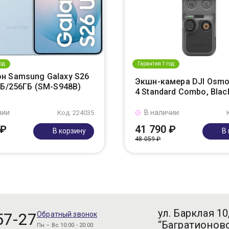
од
Гарантия 1 год
н Samsung Galaxy S26
Экшн-камера DJI Osmo
ГБ/256ГБ (SM-S948B)
4 Standard Combo, Blac
чии
В наличии
Код: 224035
 ₽
41 790 ₽
В корзину
В
48 059 ₽
ул. Барклая 10
57-27
Обратный звонок
“Багратионовс
Пн – Вс 10:00 - 20:00