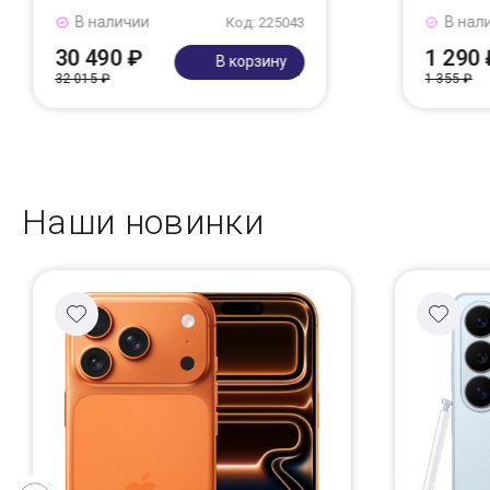
В наличии
В нал
Код: 225043
30 490 ₽
1 290 
В корзину
32 015 ₽
1 355 ₽
Наши новинки