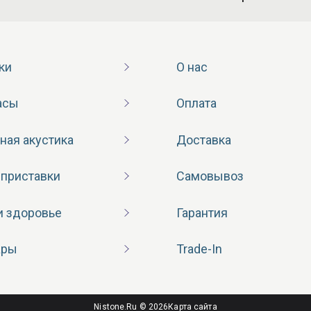
ки
О нас
асы
Оплата
ная акустика
Доставка
 приставки
Самовывоз
и здоровье
Гарантия
ары
Trade-In
Nistone.Ru © 2026
Карта сайта