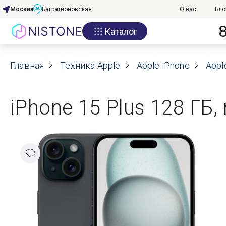
Москва
Багратионовская
О нас
Бло
Каталог
Акции
Главная
О нас
Техника Apple
Apple iPhone
Appl
Блог
iPhone 15 Plus 128 ГБ,
Договор оферты
Реквизиты
Контакты
Гарантия
Оплата