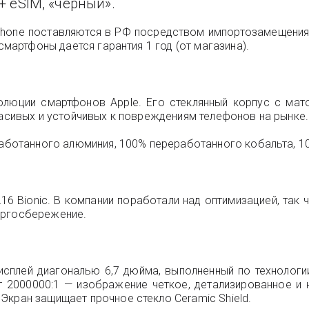
 + eSIM, «черный».
hone поставляются в РФ посредством импортозамещения и
смартфоны дается гарантия 1 год (от магазина).
олюции смартфонов Apple. Его стеклянный корпус с ма
расивых и устойчивых к повреждениям телефонов на рынке.
работанного алюминия, 100% переработанного кобальта, 1
16 Bionic. В компании поработали над оптимизацией, та
ергосбережение.
дисплей диагональю 6,7 дюйма, выполненный по технологи
ет 2000000:1 — изображение четкое, детализированное и
Экран защищает прочное стекло Ceramic Shield.