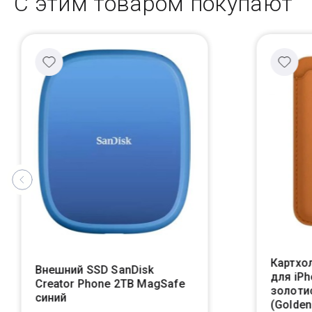
С этим товаром покупают
Картхол
Внешний SSD SanDisk
для iPh
Creator Phone 2TB MagSafe
золоти
синий
(Golden