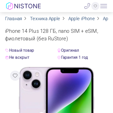
Главная
Техника Apple
Apple iPhone
Appl
Акции
iPhone 14 Plus 128 ГБ, nano SIM + eSIM,
О нас
фиолетовый (без RuStore)
Блог
Новый товар
Оригинал
Не вскрыт
Гарантия 1 год
Договор оферты
Реквизиты
Контакты
Гарантия
Оплата