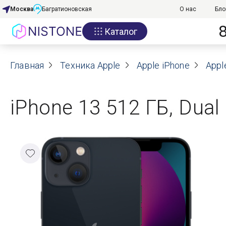
Москва
Багратионовская
О нас
Бло
Каталог
Акции
Главная
О нас
Техника Apple
Apple iPhone
Appl
Блог
iPhone 13 512 ГБ, Dual
Договор оферты
Реквизиты
Контакты
Гарантия
Оплата