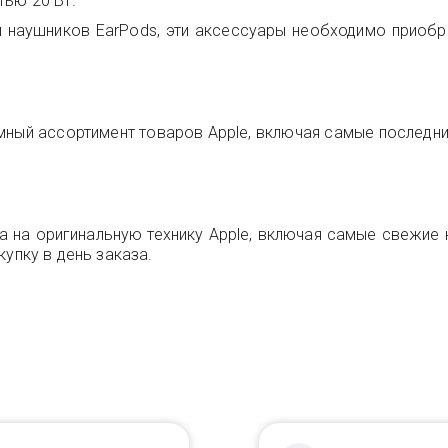
тью 20 Вт.
 и наушников EarPods, эти аксессуары необходимо приоб
мный ассортимент товаров Apple, включая самые последние
ена на оригинальную технику Apple, включая самые свежи
упку в день заказа.