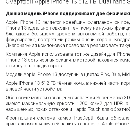
Смартфон Apple iPhone 13 512 ГБ, Dual nano 
Данная модель iPhone поддерживает две физически
Apple iPhone 13 является новейшим флагманом он пред
iPhone 13 идеально подходит тем, кому не нужны функц
благодаря большему времени автономной работы, но
фокусировка, портретный режим очень хорош. Квадра
Диагональная компоновка позволила реализовать таку
Компания Apple использовала тот же дизайн для iPhone
iPhone 13 есть черная секция, в которой находится кам
активную площадь экрана.
Модели Apple iPhone 13 доступны в цветах Pink, Blue, Mid
Apple iPhone 13 512 ГБ тёмная ночь, в нижней части ко
в левой части устройства.
Обе новые модели оснащены дисплеями Super Retina XDR
имеют максимальную яркость 1200 кд/м2 для HDR, а 
насыщенных, ярких оттенков и Haptic Touch для обратно
Фронтальная система камер TrueDepth была обновлен
кристаллами для лучшей защиты от капель. Apple iPhone