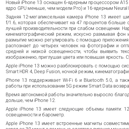
Новый iPhone 13 оснащен 6-ядерным процессором A15 
ядро GPU меньше, чем модели Pro) и 16-ядерным Neural 
Задняя 12-мегапиксельная камера iPhone 13 имеет 
f/1.6, которая обеспечивает на 47 процентов больше
лучшей производительности при слабом освещении. На
кинематографический режим, искусно размывая фон и
размытие можно регулировать с помощью приложения к
распознает до четырех человек на фотографии и опти
средней и низкой освещенности, чтобы выявить тек
изображению, приглушая цвета или повышая яркость. Сущ
Apple iPhone 13 можно разблокировать с помощью сис
Smart HDR 4, Deep Fusion, ночной режим, кинематограф
iPhone 13 поддерживает Wi-Fi 6 и Bluetooth 5.0, а т
работы при использовании 5G режим Smart Data возвращ
Время автономной работы значительно выросло благода
дольше, чем iPhone 12.
Apple iPhone 13 имеет следующие объемы памяти: 12
освещенности и барометр.
Apple iPhone 13 имеет встроенные магниты совместим