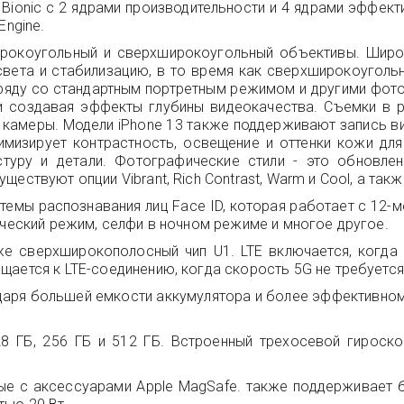
Bionic с 2 ядрами производительности и 4 ядрами эффект
Engine.
широкоугольный и сверхширокоугольный объективы. Шир
 света и стабилизацию, в то время как сверхширокоуголь
ряду со стандартным портретным режимом и другими фото
 создавая эффекты глубины видеокачества. Съемки в р
амеры. Модели iPhone 13 также поддерживают запись виде
мизирует контрастность, освещение и оттенки кожи для 
стуру и детали. Фотографические стили - это обновле
ествуют опции Vibrant, Rich Contrast, Warm и Cool, а так
темы распознавания лиц Face ID, которая работает с 12
ический режим, селфи в ночном режиме и многое другое.
акже сверхширокополосный чип U1. LTE включается, когд
ается к LTE-соединению, когда скорость 5G не требуется
ря большей емкости аккумулятора и более эффективному 
8 ГБ, 256 ГБ и 512 ГБ. Встроенный трехосевой гироскоп
ые с аксессуарами Apple MagSafe. также поддерживает 