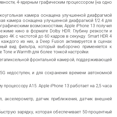
ивности, 4-ядерным графическим процессором (на одно
окоугольная камера оснащена улучшенной диафрагмой
ная камера оснащена улучшенной диафрагмой f/2.4 для
графическими возможностями, Apple iPhone 13 получил
ежиме кино в формате Dolby HDR. Глубину резкости и
о 4K с частотой до 60 кадров в секунду. Smart HDR 4
каждого из них, а Deep Fusion активируется в сценах
нный вид фильтра, который выборочно применяется к
же Tone и Warmth для более тонкой настройки.
-мегапиксельной фронтальной камерой, поддерживающей
а 5G недоступен, и для сохранения времени автономной
.
процессору A15. Apple iPhone 13 работает на 2,5 часа
, акселерометр, датчик приближения, датчик внешней
быструю зарядку, которая обеспечивает 50-процентный