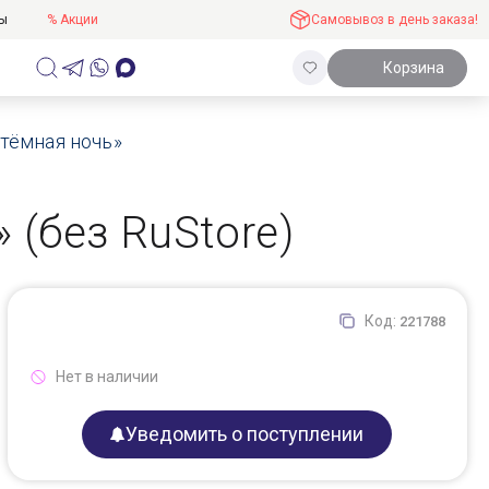
ты
% Акции
Самовывоз в день заказа!
Корзина
 «тёмная ночь»
» (без RuStore)
Код:
221788
Нет в наличии
Уведомить о поступлении