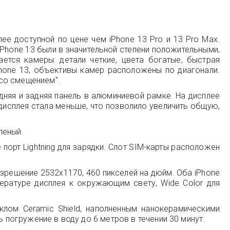
ее доступной по цене чем iPhone 13 Pro и 13 Pro Max.
iPhone 13 были в значительной степени положительными,
тся камеры: детали четкие, цвета богатые, быстрая
hone 13, объективы камер расположены по диагонали.
со смещением".
едняя и задняя панель в алюминиевой рамке. На дисплее
ь дисплея стала меньше, что позволило увеличить общую,
еленый.
 порт Lightning для зарядки. Слот SIM-карты расположен
азрешение 2532x1170, 460 пикселей на дюйм. Оба iPhone
ературе дисплея к окружающим свету, Wide Color для
клом Ceramic Shield, наполненным нанокерамическими
 погружение в воду до 6 метров в течении 30 минут.