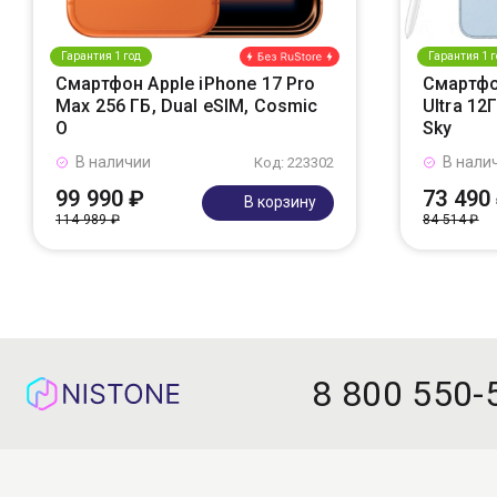
Гарантия 1 год
Гарантия 1 г
Смартфон Apple iPhone 17 Pro
Смартфо
Max 256 ГБ, Dual eSIM, Cosmic
Ultra 12
O
Sky
В наличии
В нали
Код: 223302
99 990 ₽
73 490
В корзину
114 989 ₽
84 514 ₽
8 800 550-