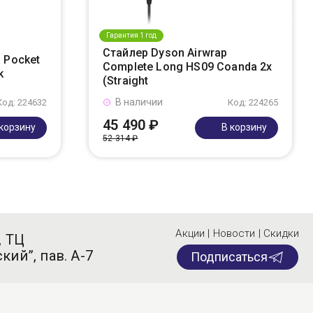
Гарантия 1 год
Стайлер Dyson Airwrap
 Pocket
Complete Long HS09 Coanda 2x
k
(Straight
В наличии
Код: 224632
Код: 224265
45 490 ₽
 корзину
В корзину
52 314 ₽
Акции | Новости | Скидки
, ТЦ
кий”, пав. А-7
Подписаться