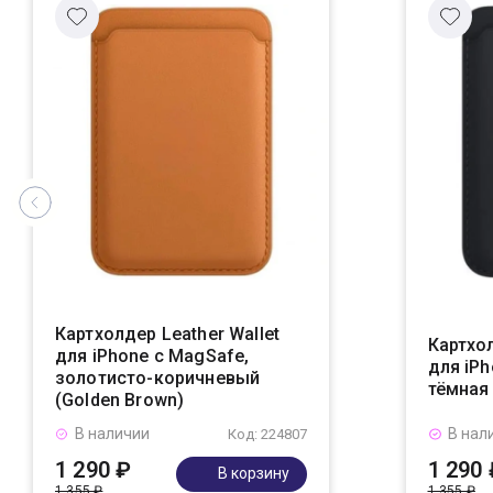
Картхолдер Leather Wallet
Картхол
для iPhone с MagSafe,
для iPh
золотисто-коричневый
тёмная 
(Golden Brown)
В наличии
В нал
Код: 224807
1 290 ₽
1 290 
В корзину
1 355 ₽
1 355 ₽