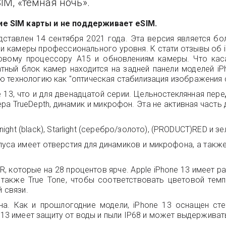
SIM, «тёмная ночь».
е SIM карты и не поддерживает eSIM.
ставлен 14 сентября 2021 года. Эта версия является бол
ии камеры профессионального уровня. К стати отзывы об 
вому процессору A15 и обновлениям камеры. Что касае
тный блок камер находится на задней панели моделей iP
ю технологию как "оптическая стабилизация изображения 
 13, что и для двенадцатой серии. Цельностеклянная пер
ера TrueDepth, динамик и микрофон. Эта не активная част
night (black), Starlight (серебро/золото), (PRODUCT)RED и з
рпуса имеет отверстия для динамиков и микрофона, а также
, которые на 28 процентов ярче. Apple iPhone 13 имеет р
также True Tone, чтобы соответствовать цветовой темп
й связи.
а. Как и прошлогодние модели, iPhone 13 оснащен сте
 13 имеет защиту от воды и пыли IP68 и может выдерживать