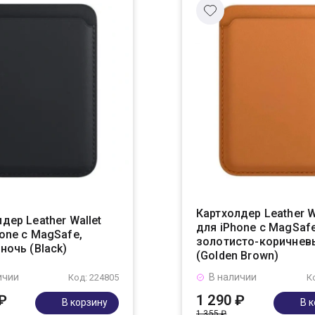
Картхолдер Leather W
дер Leather Wallet
для iPhone с MagSafe
one с MagSafe,
золотисто-коричнев
ночь (Black)
(Golden Brown)
ичии
В наличии
Код: 224805
К
₽
1 290 ₽
В корзину
В 
1 355 ₽