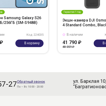
од
Гарантия 1 год
н Samsung Galaxy S26
Экшн-камера DJI Osmo
ГБ/256ГБ (SM-S948B)
4 Standard Combo, Blac
чии
В наличии
Код: 224035
 ₽
41 790 ₽
В корзину
В
48 059 ₽
ул. Барклая 10
57-27
Обратный звонок
“Багратионовс
Пн – Вс 10:00 - 20:00