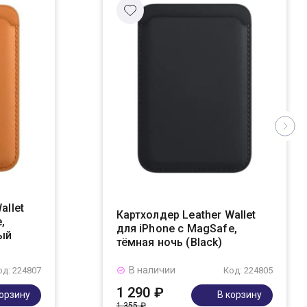
allet
Картхолдер Leather Wallet
,
для iPhone с MagSafe,
ый
тёмная ночь (Black)
В наличии
од: 224807
Код: 224805
1 290 ₽
корзину
В корзину
1 355 ₽