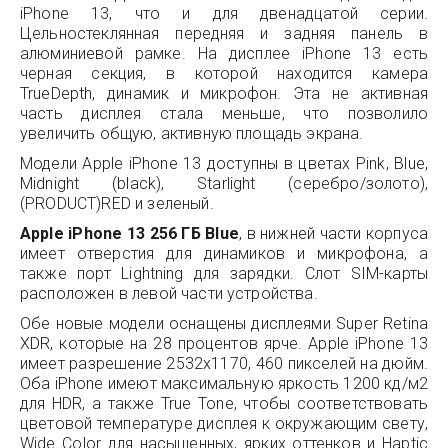
iPhone 13, что и для двенадцатой серии.
Цельностеклянная передняя и задняя панель в
алюминиевой рамке. На дисплее iPhone 13 есть
черная секция, в которой находится камера
TrueDepth, динамик и микрофон. Эта не активная
часть дисплея стала меньше, что позволило
увеличить общую, активную площадь экрана.
Модели Apple iPhone 13 доступны в цветах Pink, Blue,
Midnight (black), Starlight (серебро/золото),
(PRODUCT)RED и зеленый.
Apple iPhone 13 256 ГБ Blue
, в нижней части корпуса
имеет отверстия для динамиков и микрофона, а
также порт Lightning для зарядки. Слот SIM-карты
расположен в левой части устройства.
Обе новые модели оснащены дисплеями Super Retina
XDR, которые на 28 процентов ярче. Apple iPhone 13
имеет разрешение 2532x1170, 460 пикселей на дюйм.
Оба iPhone имеют максимальную яркость 1200 кд/м2
для HDR, а также True Tone, чтобы соответствовать
цветовой температуре дисплея к окружающим свету,
Wide Color для насыщенных, ярких оттенков и Haptic