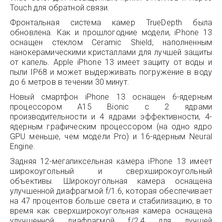
Touch для обратной связи.
Фронтальная система камер TrueDepth была
обновлена. Как и прошлогодние модели, iPhone 13
оснащен стеклом Ceramic Shield, наполненным
нанокерамическими кристаллами для лучшей защиты
от капель. Apple iPhone 13 имеет защиту от воды и
пыли IP68 и может выдерживать погружение в воду
до 6 метров в течении 30 минут.
Новый смартфон iPhone 13 оснащен 6-ядерным
процессором A15 Bionic с 2 ядрами
производительности и 4 ядрами эффективности, 4-
ядерным графическим процессором (на одно ядро
GPU меньше, чем модели Pro) и 16-ядерным Neural
Engine.
Задняя 12-мегапиксельная камера iPhone 13 имеет
широкоугольный и сверхширокоугольный
объективы. Широкоугольная камера оснащена
улучшенной диафрагмой f/1.6, которая обеспечивает
на 47 процентов больше света и стабилизацию, в то
время как сверхширокоугольная камера оснащена
улучшенной диафрагмой f/2.4 для лучшей