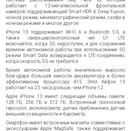
работает с 12-мегапиксельной фронтальной
камерой, поддерживающей Smart HDR 4, Deep Fusion,
ночной режим, кинематографический режим, селфи в
ночном режиме и многое другое.
iPhone 13 поддерживает Wi-Fi 6 и Bluetooth 5.0, а
также сверхширокополосный чип U1. LTE
включается, когда 5G недоступен, и для сохранения
времени автономной работы при использовании 5G
режим Smart Data возвращается к LTE-соединению,
когда скорость 5G не требуется.
Время автономной работы значительно выросло
благодаря большей емкости аккумулятора и более
эффективному процессору A15. Эппл Айфон 13
работает на 2,5 часа дольше, чем iPhone 12.
Apple iPhone 13 имеет следующие объемы памяти:
128 ГБ, 256 ГБ и 512 ГБ. Встроенный трехосевой
гироскоп, акселерометр, датчик приближения, датчик
внешней освещенности и барометр.
Смартфон имеет встроенные магниты совместимые с
аксессуарами Apple MagSafe. также поддерживает