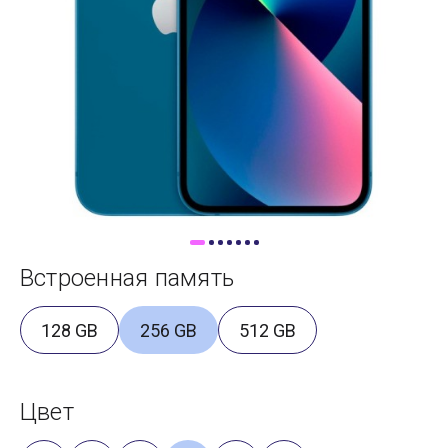
Доставка
Самовывоз
Trade-In
Встроенная память
128 GB
256 GB
512 GB
Цвет