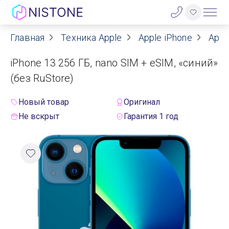
Главная
Техника Apple
Apple iPhone
Appl
Акции
iPhone 13 256 ГБ, nano SIM + eSIM, «синий»
О нас
(без RuStore)
Блог
Новый товар
Оригинал
Не вскрыт
Гарантия 1 год
Договор оферты
Реквизиты
Контакты
Гарантия
Оплата