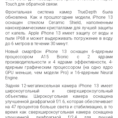
Touch для обратной связи.
Фронтальная система камер TrueDepth была
обновлена. Как и прошлогодние модели, iPhone 13
оснащен стеклом Ceramic Shield, наполненным
нанокерамическими кристаллами для лучшей защиты
от капель. Apple iPhone 13 имеет защиту от воды и
пыли IP68 и может выдерживать погружение в воду
до 6 метров в течении 30 минут.
Новый смартфон iPhone 13 оснащен 6-ядерным
процессором A15 Bionic с 2 ядрами
производительности и 4 ядрами эффективности, 4-
ядерным графическим процессором (на одно ядро
GPU меньше, чем модели Pro) и 16-ядерным Neural
Engine.
Задняя 12-мегапиксельная камера iPhone 13 имеет
широкоугольный и сверхширокоугольный
объективы. Широкоугольная камера оснащена
улучшенной диафрагмой f/1.6, которая обеспечивает
на 47 процентов больше света и стабилизацию, в то
время как сверхширокоугольная камера оснащена
улучшенной диафрагмой f/2.4 для лучшей