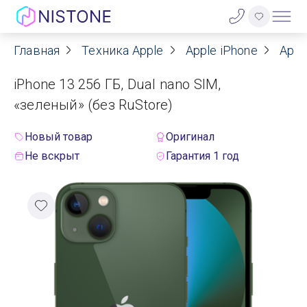
Главная
Техника Apple
Apple iPhone
Appl
Акции
iPhone 13 256 ГБ, Dual nano SIM,
О нас
«зеленый» (без RuStore)
Блог
Новый товар
Оригинал
Не вскрыт
Гарантия 1 год
Договор оферты
Реквизиты
Контакты
Гарантия
Оплата