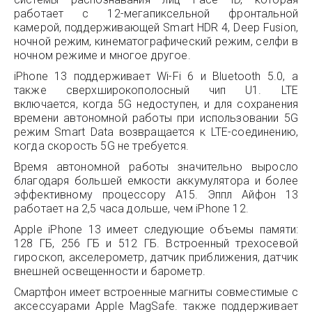
работает с 12-мегапиксельной фронтальной
камерой, поддерживающей Smart HDR 4, Deep Fusion,
ночной режим, кинематографический режим, селфи в
ночном режиме и многое другое.
iPhone 13 поддерживает Wi-Fi 6 и Bluetooth 5.0, а
также сверхширокополосный чип U1. LTE
включается, когда 5G недоступен, и для сохранения
времени автономной работы при использовании 5G
режим Smart Data возвращается к LTE-соединению,
когда скорость 5G не требуется.
Время автономной работы значительно выросло
благодаря большей емкости аккумулятора и более
эффективному процессору A15. Эппл Айфон 13
работает на 2,5 часа дольше, чем iPhone 12.
Apple iPhone 13 имеет следующие объемы памяти:
128 ГБ, 256 ГБ и 512 ГБ. Встроенный трехосевой
гироскоп, акселерометр, датчик приближения, датчик
внешней освещенности и барометр.
Смартфон имеет встроенные магниты совместимые с
аксессуарами Apple MagSafe. также поддерживает