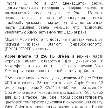
iPhone 13, что и для двенадцатой серии.
Цельностеклянная передняя и задняя панель в
алюминиевой рамке. На дисплее iPhone 13 есть
черная секция, в которой находится камера
TrueDepth, динамик и микрофон. Эта не активная
часть дисплея стала меньше, что позволило
увеличить общую, активную площадь экрана.
Модели Apple iPhone 13 доступны в цветах Pink, Blue,
Midnight (black), Starlight (серебро/золото),
(PRODUCT)RED и зеленый.
Apple iPhone 13 256 ГБ Green
, в нижней части
корпуса имеет отверстия для динамиков и
микрофона, а также порт Lightning для зарядки. Слот
SIM-карты расположен в левой части устройства.
Обе новые модели оснащены дисплеями Super Retina
XDR, которые на 28 процентов ярче. Apple iPhone 13
имеет разрешение 2532x1170, 460 пикселей на дюйм.
Оба iPhone имеют максимальную яркость 1200 кд/м2
для HDR, а также True Tone, чтобы соответствовать
цветовой температуре дисплея к окружающим свету,
Wide Color для насыщенных, ярких оттенков и Haptic