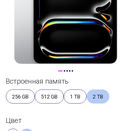
Доставка
Самовывоз
Trade-In
Встроенная память
256 GB
512 GB
1 TB
2 TB
Цвет